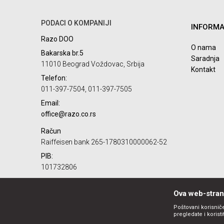
PODACI O KOMPANIJI
INFORMA
Razo DOO
POŠALJI
O nama
Bakarska br.5
Saradnja
11010 Beograd Voždovac, Srbija
Kontakt
Telefon:
011-397-7504, 011-397-7505
Email:
office@razo.co.rs
Račun
Raiffeisen bank 265-1780310000062-52
PIB:
101732806
Matični broj:
07784287
Ova web-strani
Poštovani korisniče
pregledate i korist