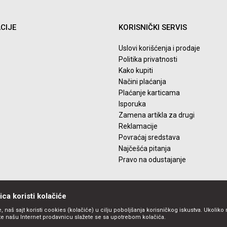
CIJE
KORISNIČKI SERVIS
Uslovi korišćenja i prodaje
Politika privatnosti
Kako kupiti
Načini plaćanja
Plaćanje karticama
Isporuka
Zamena artikla za drugi
Reklamacije
Povraćaj sredstava
Najčešća pitanja
Pravo na odustajanje
ca koristi kolačiće
, naš sajt koristi cookies (kolačiće) u cilju poboljšanja korisničkog iskustva. Ukoliko 
ite našu Internet prodavnicu slažete se sa upotrebom kolačića.