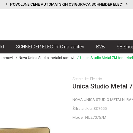
POVOLJNE CENE AUTOMATSKIH OSIGURACA SCHNEIDER ELECTRIC
kt
SCHNEIDER ELECTRIC na zahtev
B2B
SE Sho
i ramovi
Nova Unica Studio metalni ramovi
Unica Studio Metal 7M bakar/bel
Schneider Electric
Unica Studio Metal 7
NOVA UNICA STUDIO METALNI RA
Šifra artikla:
SC7655
Model:
NU270757M