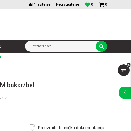
VELIKI IZBOR MODULARNIH PREKIDACA I UTICNICA
Prijavite se
Registrujte se
0
0
p
Pretraži sajt
i
(
0
)
M bakar/beli
MOVI
Preuzmite tehničku dokumentaciju