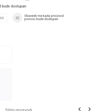
d bude dostupan
Obavesti me kada proizvod
AN
ponovo bude dostupan
Slični proizvodi