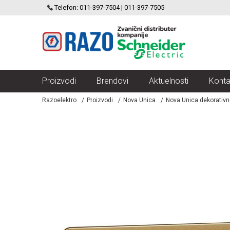
SCHNEIDER ELECTRIC
Telefon: 011-397-7504 | 011-397-7505
VELIKI IZBOR MODULARNIH PREKIDACA I UTICNICA
Proizvodi
Brendovi
Aktuelnosti
Konta
Razoelektro
Proizvodi
Nova Unica
Nova Unica dekorativn