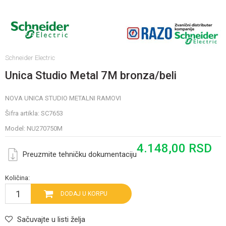
Schneider Electric
Unica Studio Metal 7M bronza/beli
NOVA UNICA STUDIO METALNI RAMOVI
Šifra artikla:
SC7653
Model:
NU270750M
4.148,00
RSD
Preuzmite tehničku dokumentaciju
Količina:
DODAJ U KORPU
Sačuvajte u listi želja