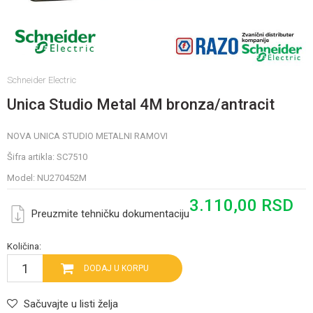
Schneider Electric
Unica Studio Metal 4M bronza/antracit
NOVA UNICA STUDIO METALNI RAMOVI
Šifra artikla:
SC7510
Model:
NU270452M
3.110,00
RSD
Preuzmite tehničku dokumentaciju
Količina:
DODAJ U KORPU
Sačuvajte u listi želja