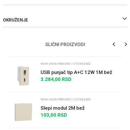
OKRUŽENJE
Ime/Nadimak
SLIČNI PROIZVODI
Email
NOVA UNICA PREKIDAČI I UTIČNICE BEŽ
USB punjač tip A+C 12W 1M bež
3.284,00
RSD
Poruka
NOVA UNICA PREKIDAČI I UTIČNICE BEŽ
Slepi modul 2M bež
103,00
RSD
POŠALJI