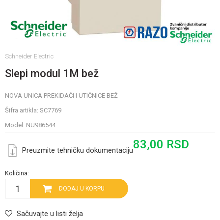
Schneider Electric
Slepi modul 1M bež
NOVA UNICA PREKIDAČI I UTIČNICE BEŽ
Šifra artikla:
SC7769
Model:
NU986544
83,00
RSD
Preuzmite tehničku dokumentaciju
Količina:
DODAJ U KORPU
Sačuvajte u listi želja