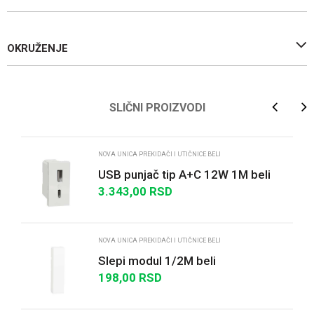
OKRUŽENJE
Ime/Nadimak
SLIČNI PROIZVODI
Email
NOVA UNICA PREKIDAČI I UTIČNICE BELI
USB punjač tip A+C 12W 1M beli
3.343,00
RSD
Poruka
NOVA UNICA PREKIDAČI I UTIČNICE BELI
Slepi modul 1/2M beli
198,00
RSD
POŠALJI