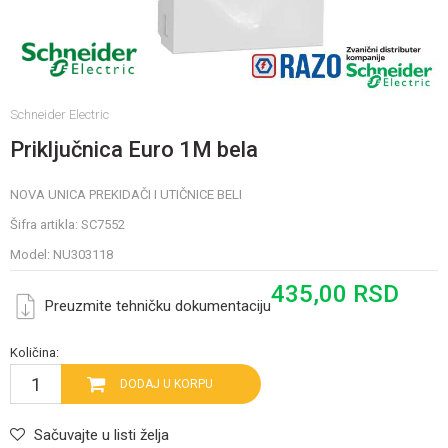
Schneider Electric
Priključnica Euro 1M bela
NOVA UNICA PREKIDAČI I UTIČNICE BELI
Šifra artikla:
SC7552
Model:
NU303118
435,00
RSD
Preuzmite tehničku dokumentaciju
Količina:
DODAJ U KORPU
Sačuvajte u listi želja