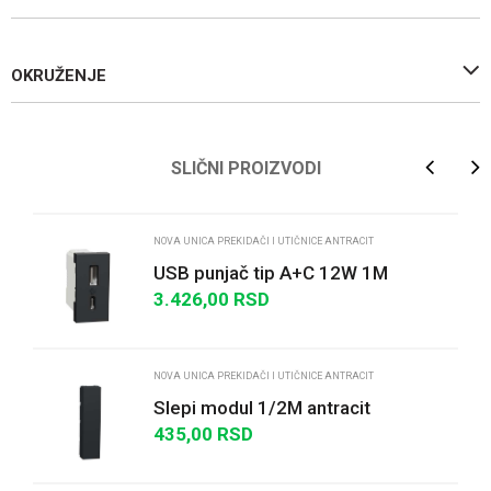
OKRUŽENJE
Ime/Nadimak
SLIČNI PROIZVODI
Email
NOVA UNICA PREKIDAČI I UTIČNICE ANTRACIT
USB punjač tip A+C 12W 1M
antracit
3.426,00
RSD
Poruka
NOVA UNICA PREKIDAČI I UTIČNICE ANTRACIT
Slepi modul 1/2M antracit
435,00
RSD
POŠALJI