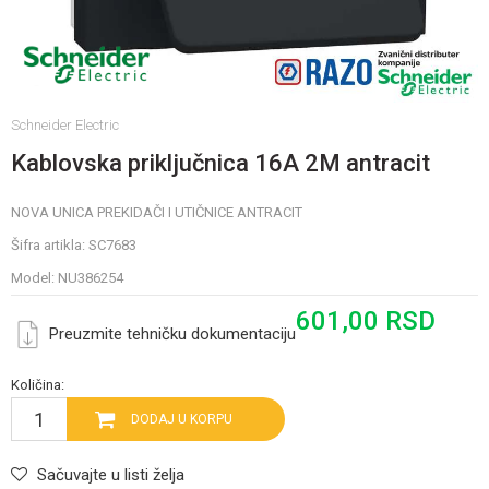
Schneider Electric
Kablovska priključnica 16A 2M antracit
NOVA UNICA PREKIDAČI I UTIČNICE ANTRACIT
Šifra artikla:
SC7683
Model:
NU386254
601,00
RSD
Preuzmite tehničku dokumentaciju
Količina:
DODAJ U KORPU
Sačuvajte u listi želja