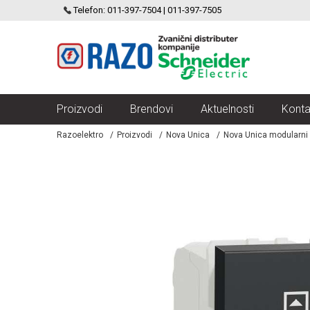
SCHNEIDER ELECTRIC
Telefon: 011-397-7504 | 011-397-7505
VELIKI IZBOR MODULARNIH PREKIDACA I UTICNICA
Proizvodi
Brendovi
Aktuelnosti
Konta
Razoelektro
Proizvodi
Nova Unica
Nova Unica modularni p