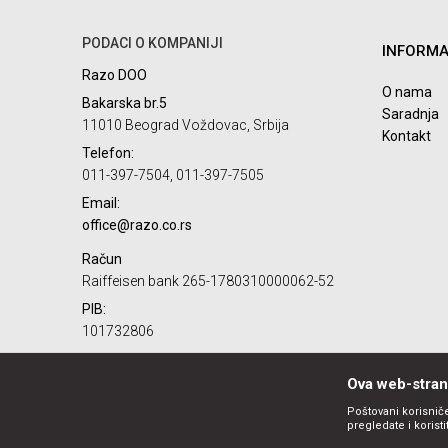
PODACI O KOMPANIJI
INFORMA
Razo DOO
POŠALJI
O nama
Bakarska br.5
Saradnja
11010 Beograd Voždovac, Srbija
Kontakt
Telefon:
011-397-7504, 011-397-7505
Email:
office@razo.co.rs
Račun
Raiffeisen bank 265-1780310000062-52
PIB:
101732806
Matični broj:
07784287
Ova web-strani
Poštovani korisniče
pregledate i korist