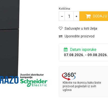
Količina:
DODAJ U
Sačuvajte u listi želja
Uporedite proizvod
Datum isporuke
07.08.2026. - 09.08.2026.
Kliknite na ikonicu kako biste
proizvod pogledali iz svih
uglova