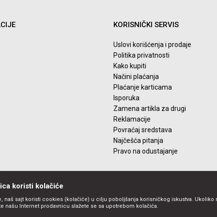
CIJE
KORISNIČKI SERVIS
Uslovi korišćenja i prodaje
Politika privatnosti
Kako kupiti
Načini plaćanja
Plaćanje karticama
Isporuka
Zamena artikla za drugi
Reklamacije
Povraćaj sredstava
Najčešća pitanja
Pravo na odustajanje
ca koristi kolačiće
, naš sajt koristi cookies (kolačiće) u cilju poboljšanja korisničkog iskustva. Ukoliko 
ite našu Internet prodavnicu slažete se sa upotrebom kolačića.