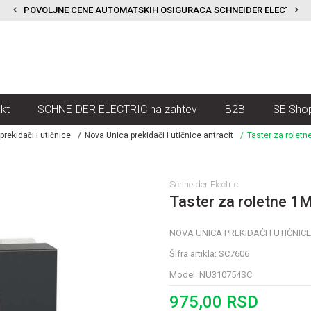
POVOLJNE CENE AUTOMATSKIH OSIGURACA SCHNEIDER ELECTRIC
kt
SCHNEIDER ELECTRIC na zahtev
B2B
SE Sho
rekidači i utičnice
Nova Unica prekidači i utičnice antracit
Taster za roletn
Schneider Electric
Taster za roletne 1M
NOVA UNICA PREKIDAČI I UTIČNIC
Šifra artikla:
SC7606
Model:
NU310754SC
975,00
RSD