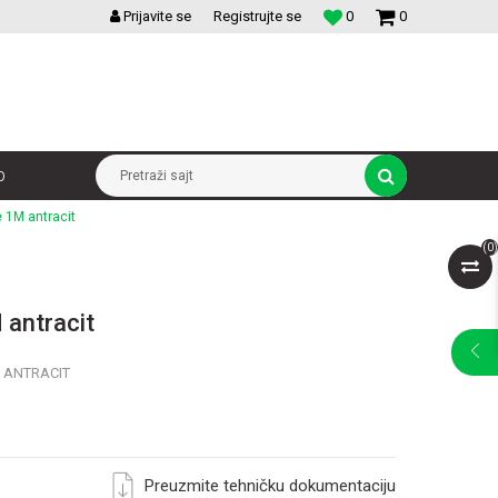
VELIKI IZBOR MODULARNIH PREKIDACA I UTICNICA
Prijavite se
Registrujte se
0
0
p
Pretraži sajt
e 1M antracit
(
0
)
 antracit
E ANTRACIT
Preuzmite tehničku dokumentaciju