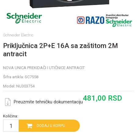
Schneider Electric
Priključnica 2P+E 16A sa zaštitom 2M
antracit
NOVA UNICA PREKIDAČI I UTIČNICE ANTRACIT
Šifra artikla:
SC7558
Model:
NU303754
481,00
RSD
Preuzmite tehničku dokumentaciju
Količina:
DODAJ U KORPU