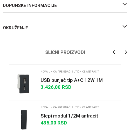
DOPUNSKE INFORMACIJE
OKRUŽENJE
Ime/Nadimak
SLIČNI PROIZVODI
Email
NOVA UNICA PREKIDAČI I UTIČNICE ANTRACIT
USB punjač tip A+C 12W 1M
antracit
3.426,00
RSD
Poruka
NOVA UNICA PREKIDAČI I UTIČNICE ANTRACIT
Slepi modul 1/2M antracit
435,00
RSD