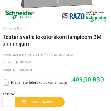
Schneider Electric
Taster svetla lokatorskom lampicom 2M
aluminijum
NOVA UNICA PREKIDAĆI I UTIČNICE ALUMINIJUM
Šifra artikla:
SC7599
Model:
NU320630LN
1.409,00
RSD
Preuzmite tehničku dokumentaciju
Količina:
DODAJ U KORPU