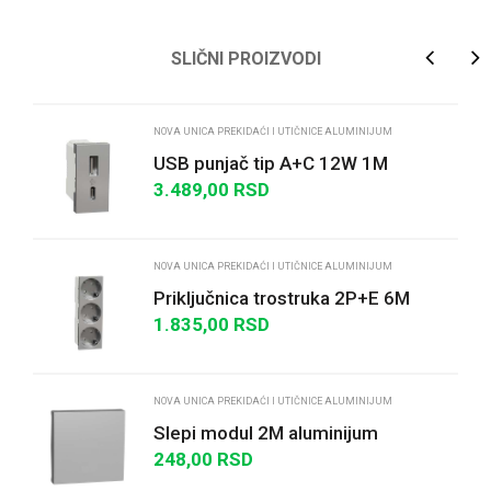
Ime/Nadimak
SLIČNI PROIZVODI
Email
NOVA UNICA PREKIDAĆI I UTIČNICE ALUMINIJUM
USB punjač tip A+C 12W 1M
aluminijum
3.489,00
RSD
Poruka
NOVA UNICA PREKIDAĆI I UTIČNICE ALUMINIJUM
Priključnica trostruka 2P+E 6M
bezvijačna aluminijum
1.835,00
RSD
POŠALJI
NOVA UNICA PREKIDAĆI I UTIČNICE ALUMINIJUM
Slepi modul 2M aluminijum
248,00
RSD