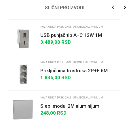
Ime/Nadimak
SLIČNI PROIZVODI
Email
NOVA UNICA PREKIDAĆI I UTIČNICE ALUMINIJUM
USB punjač tip A+C 12W 1M
aluminijum
3.489,00
RSD
Poruka
NOVA UNICA PREKIDAĆI I UTIČNICE ALUMINIJUM
Priključnica trostruka 2P+E 6M
bezvijačna aluminijum
1.835,00
RSD
POŠALJI
NOVA UNICA PREKIDAĆI I UTIČNICE ALUMINIJUM
Slepi modul 2M aluminijum
248,00
RSD