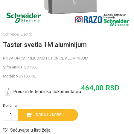
Schneider Electric
Taster svetla 1M aluminijum
NOVA UNICA PREKIDAĆI I UTIČNICE ALUMINIJUM
Šifra artikla:
SC7586
Model:
NU310630L
464,00
RSD
Preuzmite tehničku dokumentaciju
Količina:
DODAJ U KORPU
Sačuvajte u listi želja