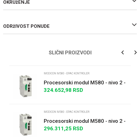
OKRUžENJE
ODRžIVOST PONUDE
Ime/Nadimak
SLIČNI PROIZVODI
Email
MODICON M580 - EPAC KONTROLER
Procesorski modul M580 - nivo 2 -
udaljeni I/O
324.652,98
RSD
Poruka
MODICON M580 - EPAC KONTROLER
Procesorski modul M580 - nivo 2 -
distribuirani I/O
296.311,25
RSD