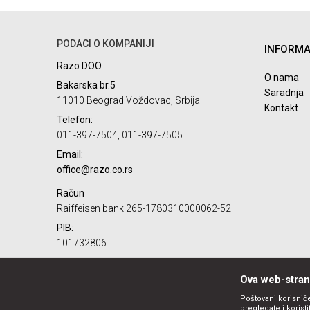
Ime/Nadimak
PODACI O KOMPANIJI
INFORMA
Poruka
Razo DOO
O nama
Bakarska br.5
Saradnja
11010 Beograd Voždovac, Srbija
Kontakt
Telefon:
011-397-7504, 011-397-7505
Email:
POŠALJI
office@razo.co.rs
Račun
Raiffeisen bank 265-1780310000062-52
PIB:
101732806
Matični broj:
07784287
Ova web-strani
Poštovani korisniče
pregledate i korist