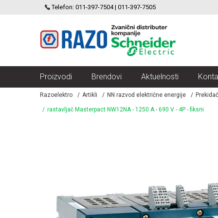
SCHNEIDER ELECTRIC
Telefon: 011-397-7504 | 011-397-7505
VELIKI IZBOR MODULARNIH PREKIDACA I UTICNICA
Proizvodi
Brendovi
Aktuelnosti
Konta
Razoelektro
Artikli
NN razvod električne energije
Prekidač
rastavljač Masterpact NW12NA - 1250 A - 690 V - 4P - fiksni