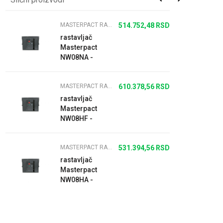
MASTERPACT RASTAVLJAČI
514.752,48
RSD
rastavljač
Masterpact
NW08NA -
800 A - 690 V
- 3P -
MASTERPACT RASTAVLJAČI
610.378,56
RSD
izvlačivi
rastavljač
Masterpact
NW08HF -
800 A - 690 V
- 3P -
MASTERPACT RASTAVLJAČI
531.394,56
RSD
izvlačivi
rastavljač
Masterpact
NW08HA -
800 A - 690 V
- 3P -
izvlačivi