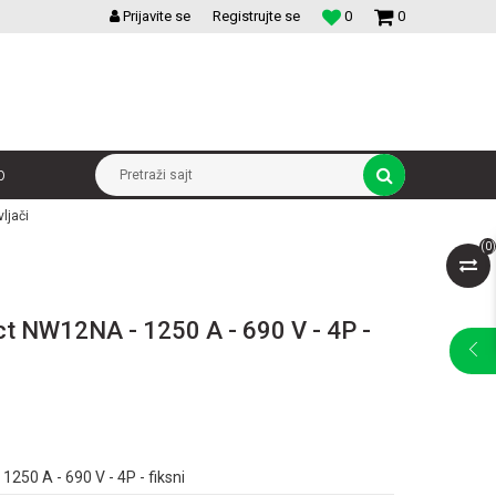
VELIKI IZBOR MODULARNIH PREKIDACA I UTICNICA
Prijavite se
Registrujte se
0
0
p
Pretraži sajt
ljači
(
0
)
ct NW12NA - 1250 A - 690 V - 4P -
250 A - 690 V - 4P - fiksni