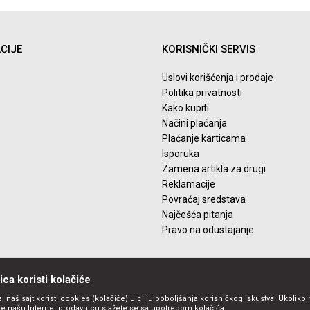
Email
CIJE
KORISNIČKI SERVIS
Uslovi korišćenja i prodaje
Politika privatnosti
Kako kupiti
Načini plaćanja
Plaćanje karticama
Isporuka
Zamena artikla za drugi
Reklamacije
Povraćaj sredstava
Najčešća pitanja
Pravo na odustajanje
ca koristi kolačiće
, naš sajt koristi cookies (kolačiće) u cilju poboljšanja korisničkog iskustva. Ukoliko 
ite našu Internet prodavnicu slažete se sa upotrebom kolačića.