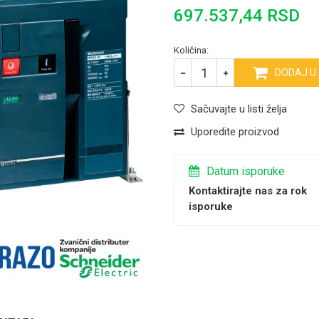
697.537,44
RSD
Količina:
DODAJ U
Sačuvajte u listi želja
Uporedite proizvod
Datum isporuke
Kontaktirajte nas za rok
isporuke