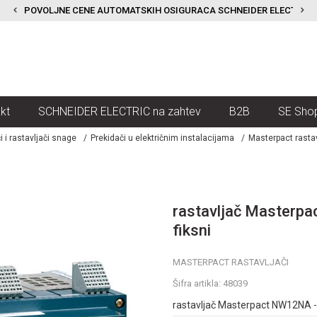
POVOLJNE CENE AUTOMATSKIH OSIGURACA SCHNEIDER ELECTRIC
kt
SCHNEIDER ELECTRIC na zahtev
B2B
SE Sho
i i rastavljači snage
Prekidači u električnim instalacijama
Masterpact rastav
rastavljač Masterpa
fiksni
MASTERPACT RASTAVLJAČI
Šifra artikla:
48039
rastavljač Masterpact NW12NA - 1