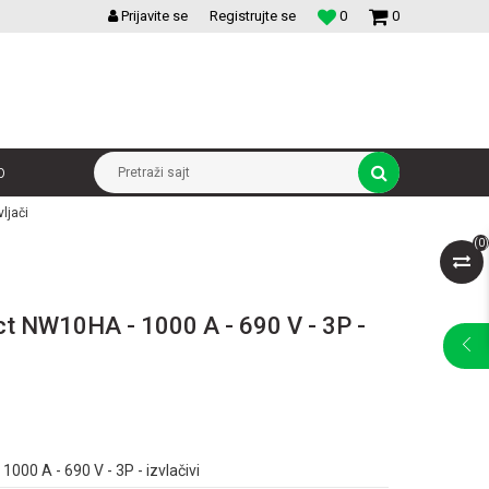
VELIKI IZBOR MODULARNIH PREKIDACA I UTICNICA
Prijavite se
Registrujte se
0
0
p
Pretraži sajt
ljači
(
0
)
ct NW10HA - 1000 A - 690 V - 3P -
000 A - 690 V - 3P - izvlačivi