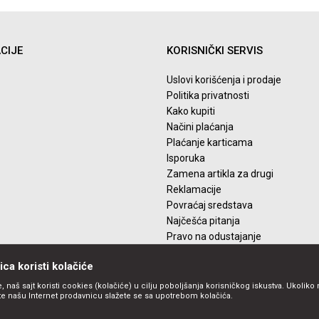
Email
CIJE
KORISNIČKI SERVIS
Uslovi korišćenja i prodaje
Politika privatnosti
Kako kupiti
Načini plaćanja
Plaćanje karticama
Isporuka
Zamena artikla za drugi
Reklamacije
Povraćaj sredstava
Najčešća pitanja
Pravo na odustajanje
ca koristi kolačiće
, naš sajt koristi cookies (kolačiće) u cilju poboljšanja korisničkog iskustva. Ukoliko 
ite našu Internet prodavnicu slažete se sa upotrebom kolačića.