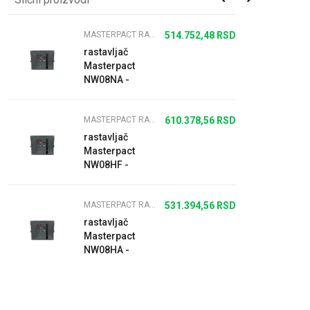
MASTERPACT RASTAVLJAČI
514.752,48
RSD
rastavljač
Masterpact
NW08NA -
800 A - 690 V
- 3P -
MASTERPACT RASTAVLJAČI
610.378,56
RSD
izvlačivi
rastavljač
Masterpact
NW08HF -
800 A - 690 V
- 3P -
MASTERPACT RASTAVLJAČI
531.394,56
RSD
izvlačivi
rastavljač
Masterpact
NW08HA -
800 A - 690 V
- 3P -
izvlačivi