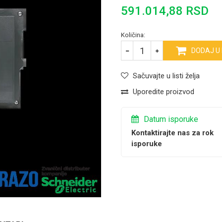
591.014,88
RSD
Količina:
DODAJ U
Sačuvajte u listi želja
Uporedite proizvod
Datum isporuke
Kontaktirajte nas za rok
isporuke