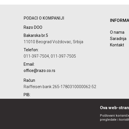
Ime/Nadimak
PODACI O KOMPANIJI
INFORMA
Poruka
Razo DOO
O nama
Bakarska br.5
Saradnja
11010 Beograd Voždovac, Srbija
Kontakt
Telefon:
011-397-7504, 011-397-7505
Email:
POŠALJI
office@razo.co.rs
Račun
Raiffeisen bank 265-1780310000062-52
PIB:
101732806
Ova web-strani
Matični broj:
07784287
Poštovani korisniče
pregledate i korist