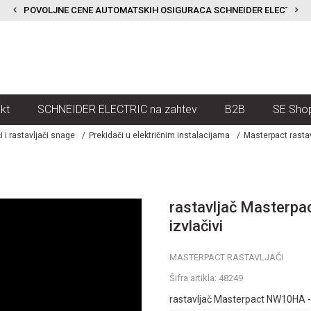
POVOLJNE CENE AUTOMATSKIH OSIGURACA SCHNEIDER ELECTRIC
kt
SCHNEIDER ELECTRIC na zahtev
B2B
SE Sho
i i rastavljači snage
Prekidači u električnim instalacijama
Masterpact rastav
rastavljač Masterpa
izvlačivi
MASTERPACT RASTAVLJAČI
Šifra artikla:
48249
rastavljač Masterpact NW10HA - 1