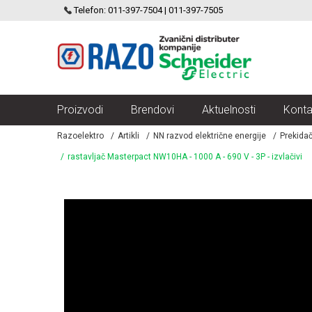
SCHNEIDER ELECTRIC
Telefon: 011-397-7504 | 011-397-7505
VELIKI IZBOR MODULARNIH PREKIDACA I UTICNICA
Proizvodi
Brendovi
Aktuelnosti
Konta
Razoelektro
Artikli
NN razvod električne energije
Prekidač
rastavljač Masterpact NW10HA - 1000 A - 690 V - 3P - izvlačivi