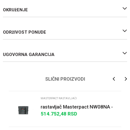
OKRUžENJE
ODRžIVOST PONUDE
UGOVORNA GARANCIJA
Ime/Nadimak
SLIČNI PROIZVODI
Email
MASTERPACT RASTAVLJAČI
rastavljač Masterpact NW08NA -
800 A - 690 V - 3P - izvlačivi
514.752,48
RSD
Poruka