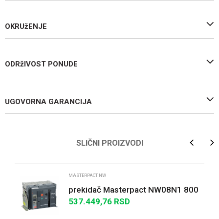
OKRUžENJE
ODRžIVOST PONUDE
UGOVORNA GARANCIJA
Ime/Nadimak
SLIČNI PROIZVODI
Email
MASTERPACT NW
prekidač Masterpact NW08N1 800
A - 3P - izvlačivi - bez zaštitne
537.449,76
RSD
Poruka
jedinice