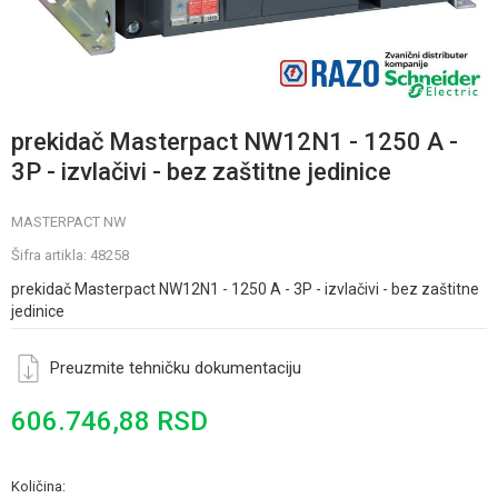
prekidač Masterpact NW12N1 - 1250 A -
3P - izvlačivi - bez zaštitne jedinice
MASTERPACT NW
Šifra artikla:
48258
prekidač Masterpact NW12N1 - 1250 A - 3P - izvlačivi - bez zaštitne
jedinice
Preuzmite tehničku dokumentaciju
606.746,88
RSD
Količina: