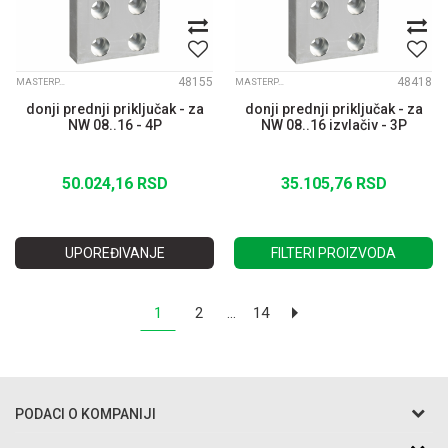
48155
48418
MASTERPACT NW
MASTERPACT NW
donji prednji priključak - za
donji prednji priključak - za
NW 08..16 - 4P
NW 08..16 izvlačiv - 3P
50.024,16
RSD
35.105,76
RSD
UPOREĐIVANJE
FILTERI PROIZVODA
1
2
...
14
PODACI O KOMPANIJI
Razo DOO