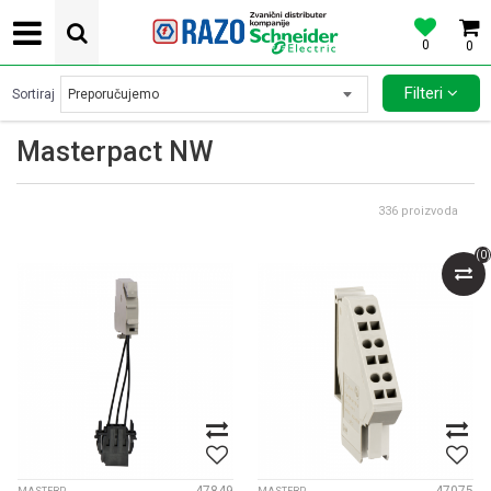
0
0
POVOLJNE CENE AUTOMATSKIH OSIGURACA SCHNEIDER ELECTRIC
Filteri
Sortiraj
Masterpact NW
336
proizvoda
(
0
)