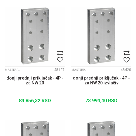
48127
48420
MASTERPACT NW
MASTERPACT NW
donji prednji priključak - 4P -
donji prednji priključak - 4P -
za NW 20
za NW 20 izvlačiv
84.856,32
RSD
73.994,40
RSD