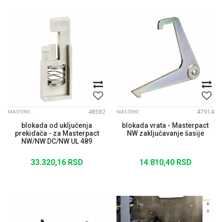
48582
47914
MASTERPACT NW
MASTERPACT NW
blokada od uključenja
blokada vrata - Masterpact
prekidača - za Masterpact
NW zaključavanje šasije
NW/NW DC/NW UL 489
33.320,16
RSD
14.810,40
RSD