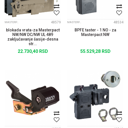
48579
48534
MASTERPACT NW
MASTERPACT NW
blokada vrata-za Masterpact
BPFE taster - 1 NO - za
NW/NW DC/NW UL 489
Masterpact NW
zaključavanje šasije-desna
str...
22.730,40
RSD
55.529,28
RSD