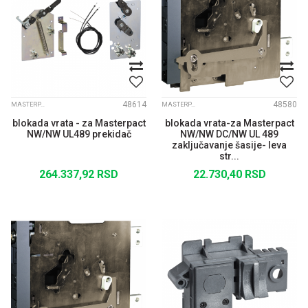
48614
48580
MASTERPACT NW
MASTERPACT NW
blokada vrata - za Masterpact
blokada vrata-za Masterpact
NW/NW UL489 prekidač
NW/NW DC/NW UL 489
zaključavanje šasije- leva
str...
264.337,92
RSD
22.730,40
RSD