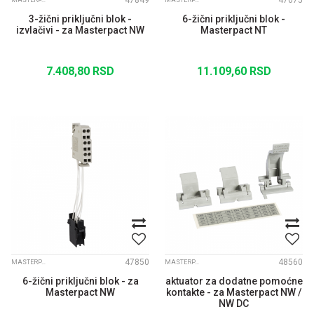
47849
47075
MASTERPACT NW
MASTERPACT NW
3-žični priključni blok -
6-žični priključni blok -
izvlačivi - za Masterpact NW
Masterpact NT
7.408,80
RSD
11.109,60
RSD
47850
48560
MASTERPACT NW
MASTERPACT NW
6-žični priključni blok - za
aktuator za dodatne pomoćne
Masterpact NW
kontakte - za Masterpact NW /
NW DC