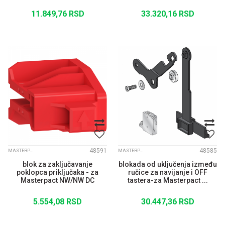
11.849,76
RSD
33.320,16
RSD
48591
48585
MASTERPACT NW
MASTERPACT NW
blok za zaključavanje
blokada od uključenja između
poklopca priključaka - za
ručice za navijanje i OFF
Masterpact NW/NW DC
tastera-za Masterpact ...
5.554,08
RSD
30.447,36
RSD