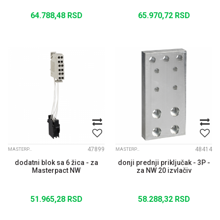
64.788,48
RSD
65.970,72
RSD
47899
48414
MASTERPACT NW
MASTERPACT NW
dodatni blok sa 6 žica - za
donji prednji priključak - 3P -
Masterpact NW
za NW 20 izvlačiv
51.965,28
RSD
58.288,32
RSD