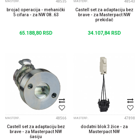
48535
48543
MASTERPACT NW
MASTERPACT NW
brojač operacija - mehanički
Castell set za adaptaciju bez
5 cifara - za NW 08..63
brave - za Masterpact NW
prekidač
65.188,80
RSD
34.107,84
RSD
48566
47898
MASTERPACT NW
MASTERPACT NW
Castell set za adaptaciju bez
dodatni blok 3 žice - za
brave - za Masterpact NW
Masterpact NW
šasiju