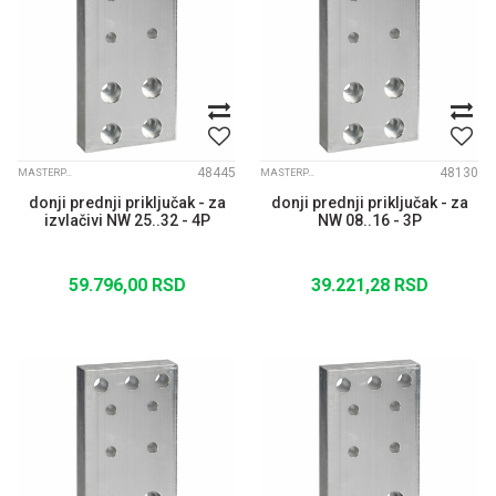
48445
48130
MASTERPACT NW
MASTERPACT NW
donji prednji priključak - za
donji prednji priključak - za
izvlačivi NW 25..32 - 4P
NW 08..16 - 3P
59.796,00
RSD
39.221,28
RSD