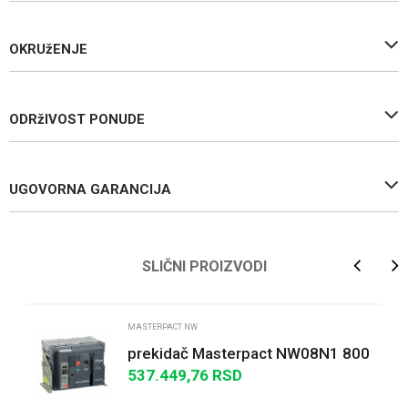
OKRUžENJE
ODRžIVOST PONUDE
UGOVORNA GARANCIJA
Ime/Nadimak
SLIČNI PROIZVODI
Email
MASTERPACT NW
prekidač Masterpact NW08N1 800
A - 3P - izvlačivi - bez zaštitne
537.449,76
RSD
Poruka
jedinice