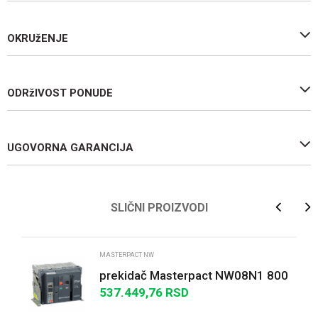
OKRUžENJE
ODRžIVOST PONUDE
UGOVORNA GARANCIJA
Ime/Nadimak
SLIČNI PROIZVODI
Email
MASTERPACT NW
prekidač Masterpact NW08N1 800
A - 3P - izvlačivi - bez zaštitne
537.449,76
RSD
Poruka
jedinice