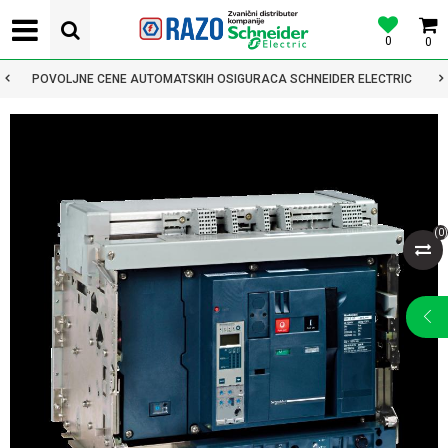
0
0
POVOLJNE CENE AUTOMATSKIH OSIGURACA SCHNEIDER ELECTRIC
(
0
)