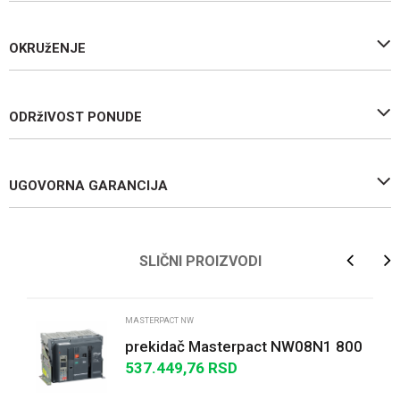
OKRUžENJE
ODRžIVOST PONUDE
UGOVORNA GARANCIJA
Ime/Nadimak
SLIČNI PROIZVODI
Email
MASTERPACT NW
prekidač Masterpact NW08N1 800
A - 3P - izvlačivi - bez zaštitne
537.449,76
RSD
Poruka
jedinice