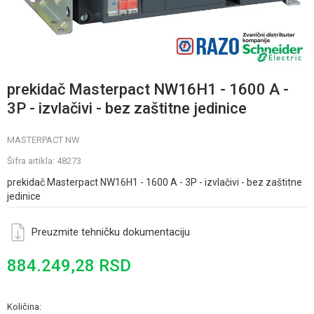
prekidač Masterpact NW16H1 - 1600 A -
3P - izvlačivi - bez zaštitne jedinice
MASTERPACT NW
Šifra artikla:
48273
prekidač Masterpact NW16H1 - 1600 A - 3P - izvlačivi - bez zaštitne
jedinice
Preuzmite tehničku dokumentaciju
884.249,28
RSD
Količina: