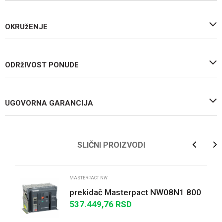
OKRUžENJE
ODRžIVOST PONUDE
UGOVORNA GARANCIJA
Ime/Nadimak
SLIČNI PROIZVODI
Email
MASTERPACT NW
prekidač Masterpact NW08N1 800
A - 3P - izvlačivi - bez zaštitne
537.449,76
RSD
Poruka
jedinice