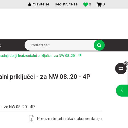
VELIKI IZBOR MODULARNIH PREKIDACA I UTICNICA
Prijavite se
Registrujte se
0
0
p
Pretraži sajt
zadnji donji horizontalni priključci - za NW 08..20 - 4P
(
0
)
alni priključci - za NW 08..20 - 4P
i - za NW 08..20 - 4P
Preuzmite tehničku dokumentaciju