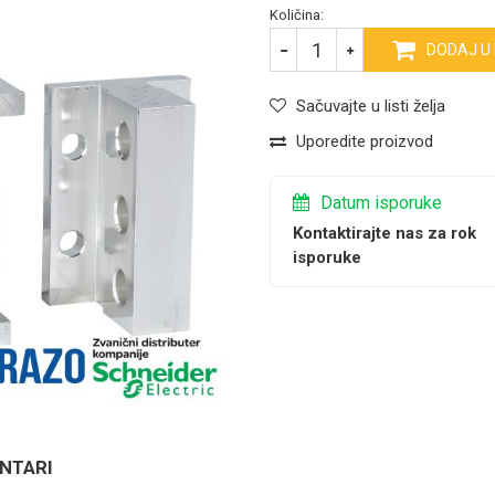
Količina:
DODAJ U
Sačuvajte u listi želja
Uporedite proizvod
Datum isporuke
Kontaktirajte nas za rok
isporuke
NTARI