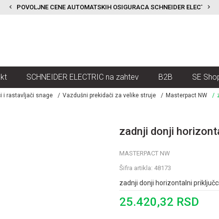
POVOLJNE CENE AUTOMATSKIH OSIGURACA SCHNEIDER ELECTRIC
kt
SCHNEIDER ELECTRIC na zahtev
B2B
SE Sho
i i rastavljači snage
Vazdušni prekidači za velike struje
Masterpact NW
zadnji donji horizont
MASTERPACT NW
Šifra artikla:
48173
zadnji donji horizontalni priključc
25.420,32
RSD