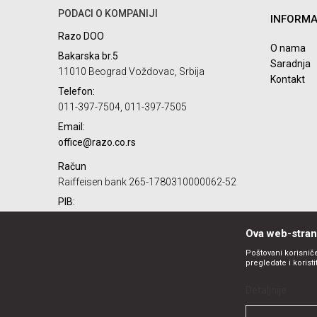
PODACI O KOMPANIJI
INFORMA
Razo DOO
O nama
Bakarska br.5
Saradnja
11010 Beograd Voždovac, Srbija
Kontakt
Telefon:
POŠALJI
011-397-7504, 011-397-7505
Email:
office@razo.co.rs
Račun
Raiffeisen bank 265-1780310000062-52
PIB:
101732806
Ova web-strani
Matični broj:
07784287
Poštovani korisniče
pregledate i korist
Detaljnije