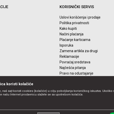
CIJE
KORISNIČKI SERVIS
Uslovi korišćenja i prodaje
Politika privatnosti
Kako kupiti
Načini plaćanja
Plaćanje karticama
Isporuka
Zamena artikla za drugi
Reklamacije
Povraćaj sredstava
Najčešća pitanja
Pravo na odustajanje
ca koristi kolačiće
, naš sajt koristi cookies (kolačiće) u cilju poboljšanja korisničkog iskustva. Ukoliko 
ite našu Internet prodavnicu slažete se sa upotrebom kolačića.