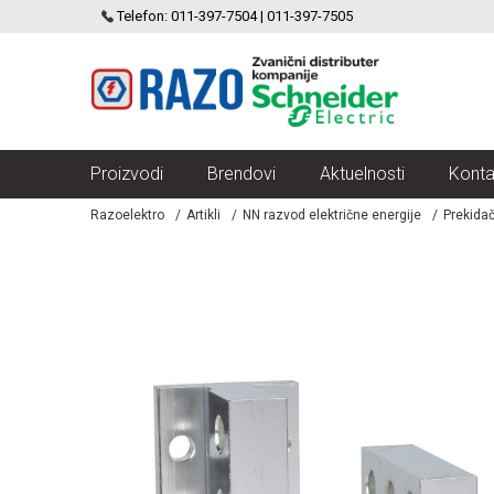
SCHNEIDER ELECTRIC
Telefon: 011-397-7504 | 011-397-7505
VELIKI IZBOR MODULARNIH PREKIDACA I UTICNICA
Proizvodi
Brendovi
Aktuelnosti
Konta
Razoelektro
Artikli
NN razvod električne energije
Prekidač