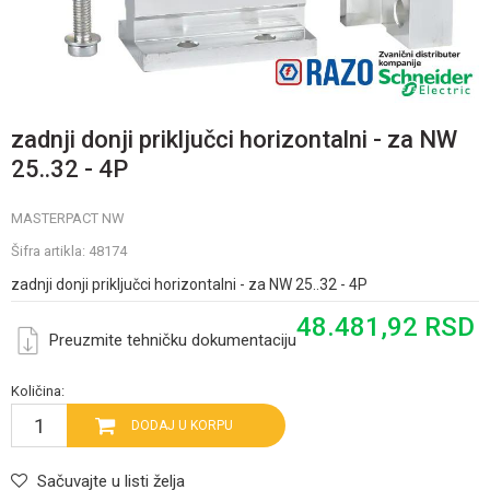
zadnji donji priključci horizontalni - za NW
25..32 - 4P
MASTERPACT NW
Šifra artikla:
48174
zadnji donji priključci horizontalni - za NW 25..32 - 4P
48.481,92
RSD
Preuzmite tehničku dokumentaciju
Količina:
DODAJ U KORPU
Sačuvajte u listi želja