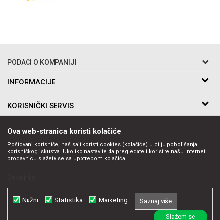
PODACI O KOMPANIJI
Razo DOO
INFORMACIJE
O nama
Bakarska br.5
KORISNIČKI SERVIS
Saradnja
11010 Beograd Voždovac, Srbija
Kontakt
Uslovi korišćenja i prodaje
Telefon:
PRATITE NAS
Ova web-stranica koristi kolačiće
Politika privatnosti
011-397-7504, 011-397-7505
Kako kupiti
Poštovani korisniče, naš sajt koristi cookies (kolačiće) u cilju poboljšanja
Email:
korisničkog iskustva. Ukoliko nastavite da pregledate i koristite našu Internet
Načini plaćanja
prodavnicu slažete se sa upotrebom kolačića.
office@razo.co.rs
Plaćanje karticama
Detaljnije
Isporuka
Zamena artikla za drugi
Račun
Reklamacije
Nužni
Statistika
Marketing
Raiffeisen bank 265-1780310000062-52
Saznaj više
Povraćaj sredstava
PIB:
Slažem se