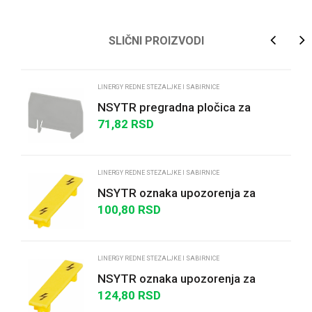
Ime/Nadimak
SLIČNI PROIZVODI
Email
LINERGY REDNE STEZALJKE I SABIRNICE
NSYTR pregradna pločica za
opružnu jednostruku rednu stezalj.
71,82
RSD
Poruka
1x1 - 2.5 do 4 ...
LINERGY REDNE STEZALJKE I SABIRNICE
NSYTR oznaka upozorenja za
redne stezaljke sa vijčanim
100,80
RSD
priključkom-2,5mm² - ž...
POŠALJI
LINERGY REDNE STEZALJKE I SABIRNICE
NSYTR oznaka upozorenja za
redne stezaljke sa vijčanim
124,80
RSD
priključkom - 4mm² - ž...