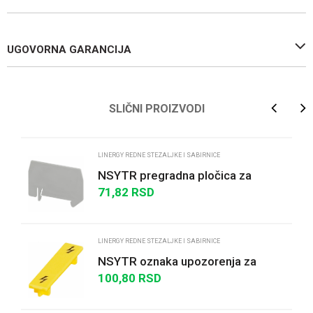
UGOVORNA GARANCIJA
Ime/Nadimak
SLIČNI PROIZVODI
Email
LINERGY REDNE STEZALJKE I SABIRNICE
NSYTR pregradna pločica za
opružnu jednostruku rednu stezalj.
71,82
RSD
Poruka
1x1 - 2.5 do 4 ...
LINERGY REDNE STEZALJKE I SABIRNICE
NSYTR oznaka upozorenja za
redne stezaljke sa vijčanim
100,80
RSD
priključkom-2,5mm² - ž...
POŠALJI