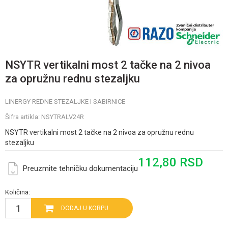
NSYTR vertikalni most 2 tačke na 2 nivoa
za opružnu rednu stezaljku
LINERGY REDNE STEZALJKE I SABIRNICE
Šifra artikla:
NSYTRALV24R
NSYTR vertikalni most 2 tačke na 2 nivoa za opružnu rednu
stezaljku
112,80
RSD
Preuzmite tehničku dokumentaciju
Količina:
DODAJ U KORPU