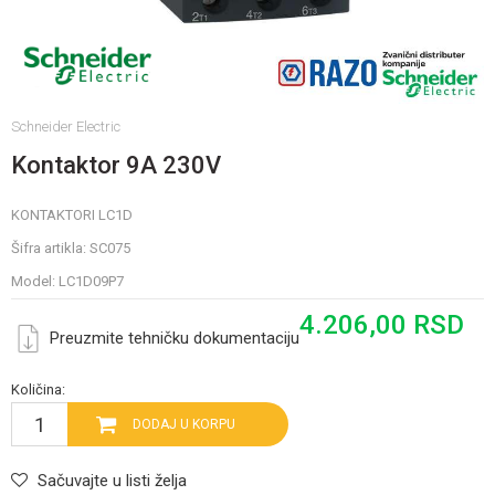
Schneider Electric
Kontaktor 9A 230V
KONTAKTORI LC1D
Šifra artikla:
SC075
Model:
LC1D09P7
4.206,00
RSD
Preuzmite tehničku dokumentaciju
Količina:
DODAJ U KORPU
Sačuvajte u listi želja