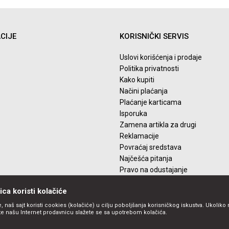
Email
2...
CIJE
KORISNIČKI SERVIS
Uslovi korišćenja i prodaje
Politika privatnosti
Kako kupiti
Načini plaćanja
Plaćanje karticama
Isporuka
Zamena artikla za drugi
Reklamacije
Povraćaj sredstava
Najčešća pitanja
Pravo na odustajanje
ca koristi kolačiće
, naš sajt koristi cookies (kolačiće) u cilju poboljšanja korisničkog iskustva. Ukoliko 
ite našu Internet prodavnicu slažete se sa upotrebom kolačića.