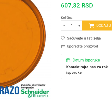
607,32
RSD
Količina:
DODAJ U
Sačuvajte u listi želja
Uporedite proizvod
Datum isporuke
Kontaktirajte nas za rok
isporuke