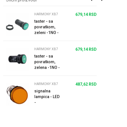
HARMONY XB7
679,14
RSD
taster - sa
povratkom,
zeleni -1NO -
beli "START"
HARMONY XB7
679,14
RSD
taster - sa
povratkom,
zelena -1NO -
beli "I"
HARMONY XB7
487,62
RSD
signalna
lampica - LED
-
narandžasta
- 24V