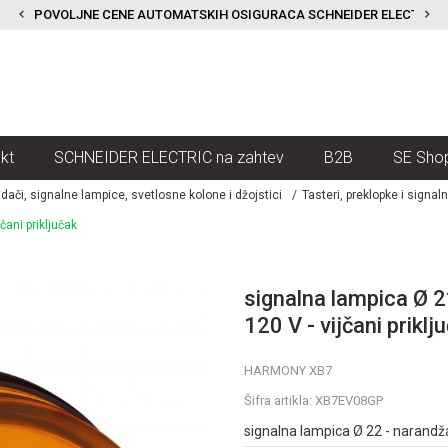
POVOLJNE CENE AUTOMATSKIH OSIGURACA SCHNEIDER ELECTRIC
kt
SCHNEIDER ELECTRIC na zahtev
B2B
SE Sho
kidači, signalne lampice, svetlosne kolone i džojstici
Tasteri, preklopke i signal
čani priključak
signalna lampica Ø 2
120 V - vijčani priklj
HARMONY XB7
Šifra artikla:
XB7EV08GP
signalna lampica Ø 22 - narandžas