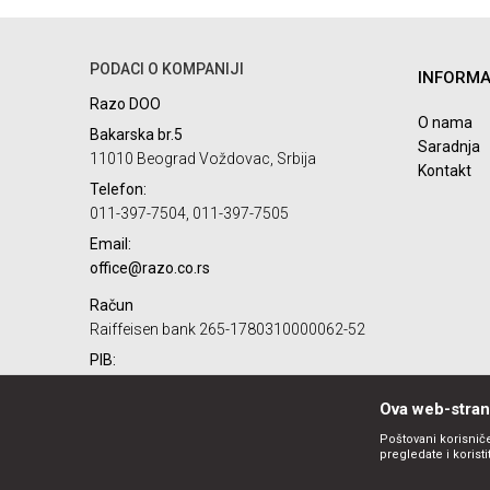
Ime/Nadimak
PODACI O KOMPANIJI
INFORMA
Poruka
Razo DOO
O nama
Bakarska br.5
Saradnja
11010 Beograd Voždovac, Srbija
Kontakt
Telefon:
011-397-7504, 011-397-7505
Email:
POŠALJI
office@razo.co.rs
Račun
Raiffeisen bank 265-1780310000062-52
PIB:
101732806
Ova web-strani
Matični broj:
07784287
Poštovani korisniče
pregledate i korist