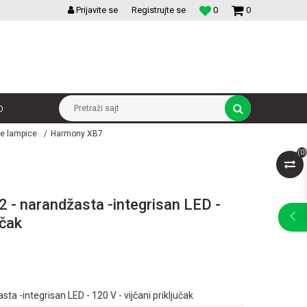
VELIKI IZBOR MODULARNIH PREKIDACA I UTICNICA
Prijavite se
Registrujte se
0
0
p
Pretraži sajt
ne lampice
Harmony XB7
(
0
)
2 - narandžasta -integrisan LED -
učak
ta -integrisan LED - 120 V - vijčani priključak