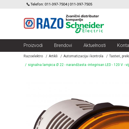
SCHNEIDER ELECTRIC
Telefon: 011-397-7504 | 011-397-7505
VELIKI IZBOR MODULARNIH PREKIDACA I UTICNICA
Proizvodi
Brendovi
Aktuelnosti
Konta
Razoelektro
Artikli
Automatizacija i kontrola
Tasteri, pre
signalna lampica Ø 22 - narandžasta -integrisan LED - 120 V - vij