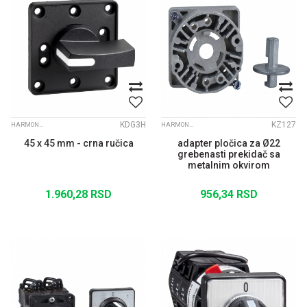
KDG3H
KZ127
HARMONY K
HARMONY K
45 x 45 mm - crna ručica
adapter pločica za Ø22
grebenasti prekidač sa
metalnim okvirom
1.960,28
RSD
956,34
RSD