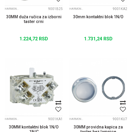
9001B25
9001KA2
HARMONY 9001 SK
HARMONY 9001 SK
30MM duža ručica za izborni
30mm kontaktni blok 1N/O
taster crni
1.224,72
RSD
1.731,24
RSD
9001KA1
9001KU7
HARMONY 9001 SK
HARMONY 9001 K
30MM kontaktni blok 1N/O
30MM providna kapica za
1N/C
taster bez lampice