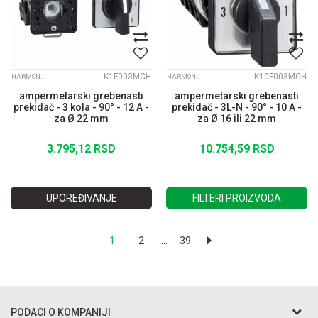
K1F003MCH
K10F003MCH
HARMONY K
HARMONY K
ampermetarski grebenasti
ampermetarski grebenasti
prekidač - 3 kola - 90° - 12 A -
prekidač - 3L-N - 90° - 10 A -
za Ø 22 mm
za Ø 16 ili 22 mm
3.795,12
RSD
10.754,59
RSD
UPOREĐIVANJE
FILTERI PROIZVODA
1
2
...
39
PODACI O KOMPANIJI