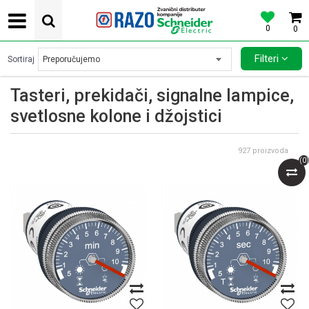
0
0
POVOLJNE CENE AUTOMATSKIH OSIGURACA SCHNEIDER ELECTRIC
Filteri
Sortiraj
Tasteri, prekidači, signalne lampice,
svetlosne kolone i džojstici
927
proizvoda
(
0
)