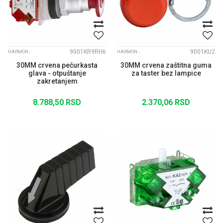
9001KR9RH6
9001KU2
HARMONY 9001 K
HARMONY 9001 K
30MM crvena pečurkasta
30MM crvena zaštitna guma
glava - otpuštanje
za taster bez lampice
zakretanjem
8.788,50
RSD
2.370,06
RSD