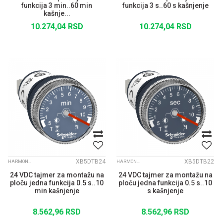
funkcija 3 min..60 min
funkcija 3 s..60 s kašnjenje
kašnje...
10.274,04
RSD
10.274,04
RSD
XB5DTB24
XB5DTB22
HARMONY XB5
HARMONY XB5
24 VDC tajmer za montažu na
24 VDC tajmer za montažu na
ploču jedna funkcija 0.5 s..10
ploču jedna funkcija 0.5 s..10
min kašnjenje
s kašnjenje
8.562,96
RSD
8.562,96
RSD