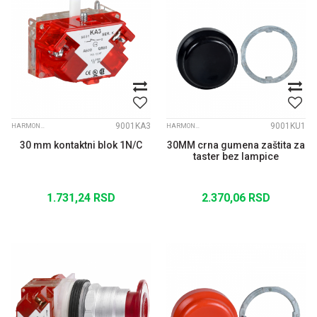
9001KA3
9001KU1
HARMONY 9001 SK
HARMONY 9001 K
30 mm kontaktni blok 1N/C
30MM crna gumena zaštita za
taster bez lampice
1.731,24
RSD
2.370,06
RSD