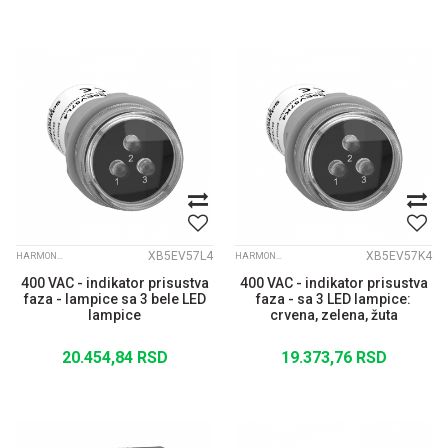
XB5EV57L4
XB5EV57K4
HARMONY XB5
HARMONY XB5
400 VAC - indikator prisustva
400 VAC - indikator prisustva
faza - lampice sa 3 bele LED
faza - sa 3 LED lampice:
lampice
crvena, zelena, žuta
20.454,84
RSD
19.373,76
RSD