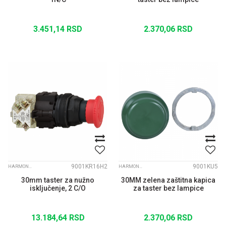
3.451,14
RSD
2.370,06
RSD
9001KR16H2
9001KU5
HARMONY 9001 K
HARMONY 9001 K
30mm taster za nužno
30MM zelena zaštitna kapica
isključenje, 2 C/O
za taster bez lampice
13.184,64
RSD
2.370,06
RSD