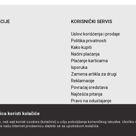
Email
CIJE
KORISNIČKI SERVIS
Uslovi korišćenja i prodaje
Politika privatnosti
Kako kupiti
Načini plaćanja
Plaćanje karticama
Isporuka
Zamena artikla za drugi
Reklamacije
Povraćaj sredstava
Najčešća pitanja
Pravo na odustajanje
ca koristi kolačiće
, naš sajt koristi cookies (kolačiće) u cilju poboljšanja korisničkog iskustva. Ukoliko 
ite našu Internet prodavnicu slažete se sa upotrebom kolačića.