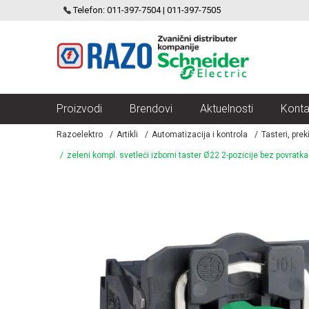
SCHNEIDER ELECTRIC
Telefon: 011-397-7504 | 011-397-7505
VELIKI IZBOR MODULARNIH PREKIDACA I UTICNICA
Proizvodi
Brendovi
Aktuelnosti
Konta
Razoelektro
Artikli
Automatizacija i kontrola
Tasteri, pre
zeleni kompl. svetleći izborni taster Ø22 2-pozicije bez povra