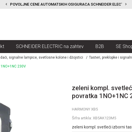
POVOLJNE CENE AUTOMATSKIH OSIGURACA SCHNEIDER ELECTRIC
kt
SCHNEIDER ELECTRIC na zahtev
B2B
SE Sho
kidači, signalne lampice, svetlosne kolone i džojstici
Tasteri, preklopke i signal
tka 1NO+1NC 230V
zeleni kompl. svetleć
povratka 1NO+1NC 
HARMONY XB5
Šifra artikla:
XB5AK123M5
zeleni kompl. svetleći izborni 