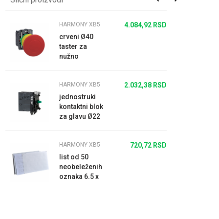
HARMONY XB5
4.084,92
RSD
crveni Ø40
taster za
nužno
isključenje
Ø22 zadrška,
HARMONY XB5
2.032,38
RSD
otpuštanje
zakretanjem
jednostruki
2N...
kontaktni blok
za glavu Ø22
1NO vijčani
priključak
HARMONY XB5
720,72
RSD
list od 50
neobeleženih
oznaka 6.5 x
15.5 mm za
držač oznaka