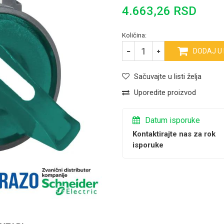
4.663,26
RSD
Količina:
DODAJ U
Sačuvajte u listi želja
Uporedite proizvod
Datum isporuke
Kontaktirajte nas za rok
isporuke