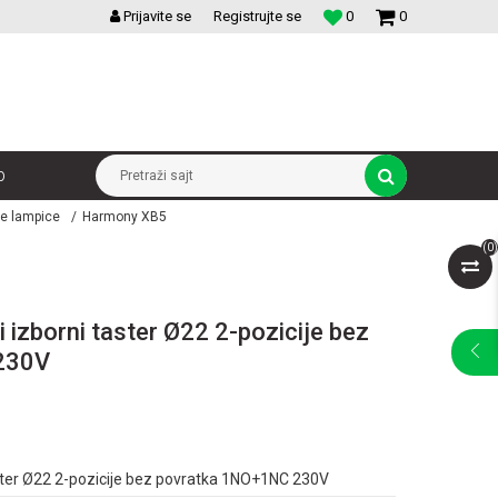
VELIKI IZBOR MODULARNIH PREKIDACA I UTICNICA
Prijavite se
Registrujte se
0
0
p
Pretraži sajt
ne lampice
Harmony XB5
(
0
)
i izborni taster Ø22 2-pozicije bez
230V
taster Ø22 2-pozicije bez povratka 1NO+1NC 230V