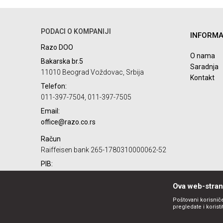
Ime/Nadimak
PODACI O KOMPANIJI
INFORMA
Poruka
Razo DOO
O nama
Bakarska br.5
Saradnja
11010 Beograd Voždovac, Srbija
Kontakt
Telefon:
011-397-7504, 011-397-7505
Email:
POŠALJI
office@razo.co.rs
Račun
Raiffeisen bank 265-1780310000062-52
PIB:
101732806
Ova web-strani
Matični broj:
07784287
Poštovani korisniče
pregledate i korist