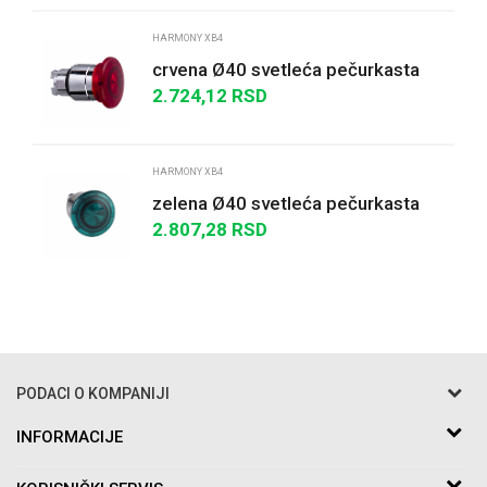
HARMONY XB4
crvena Ø40 svetleća pečurkasta
glava tastera Ø22 opružna sa
2.724,12
RSD
povratkom sa LED-...
POŠALJI
HARMONY XB4
zelena Ø40 svetleća pečurkasta
glava tastera Ø22 sa povratkom za
2.807,28
RSD
integrisan L...
PODACI O KOMPANIJI
Razo DOO
INFORMACIJE
O nama
Bakarska br.5