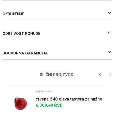
OKRUžENJE
ODRžIVOST PONUDE
UGOVORNA GARANCIJA
Ime/Nadimak
SLIČNI PROIZVODI
Email
HARMONY XB4
crvena Ø40 glava tastera za nužno
isklj. Ø22 zadrš.otpuštanje
6.360,48
RSD
Poruka
povlač.za int. ...