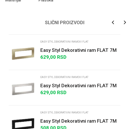
Materijal
Plastika
Ime/Nadimak
SLIČNI PROIZVODI
Email
EASY STYL DEKORATIVNI RAMOVI FLAT
Easy Styl Dekorativni ram FLAT 7M
metalik bež
629,00
RSD
Poruka
EASY STYL DEKORATIVNI RAMOVI FLAT
Easy Styl Dekorativni ram FLAT 7M
srebrni
629,00
RSD
POŠALJI
EASY STYL DEKORATIVNI RAMOVI FLAT
Easy Styl Dekorativni ram FLAT 7M
metalik crna
508,00
RSD