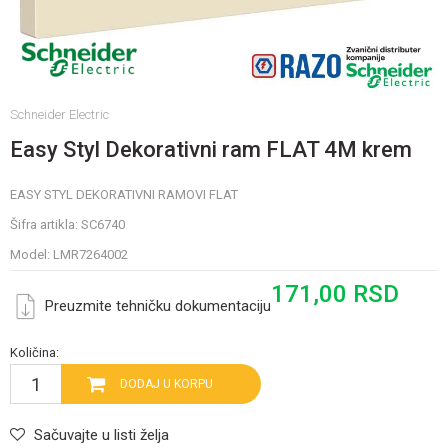
Schneider Electric
Easy Styl Dekorativni ram FLAT 4M krem
EASY STYL DEKORATIVNI RAMOVI FLAT
Šifra artikla:
SC6740
Model:
LMR7264002
171,00
RSD
Preuzmite tehničku dokumentaciju
Količina:
DODAJ U KORPU
Sačuvajte u listi želja