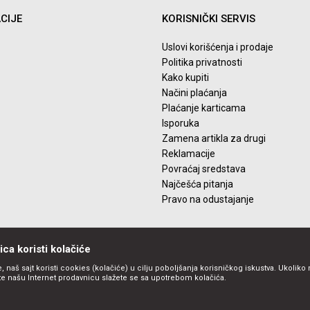
CIJE
KORISNIČKI SERVIS
Uslovi korišćenja i prodaje
Politika privatnosti
Kako kupiti
Načini plaćanja
Plaćanje karticama
Isporuka
Zamena artikla za drugi
Reklamacije
Povraćaj sredstava
Najčešća pitanja
Pravo na odustajanje
ca koristi kolačiće
, naš sajt koristi cookies (kolačiće) u cilju poboljšanja korisničkog iskustva. Ukoliko 
ite našu Internet prodavnicu slažete se sa upotrebom kolačića.