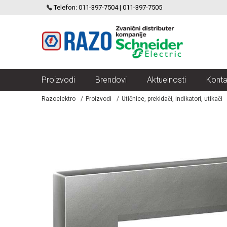
SCHNEIDER ELECTRIC
Telefon: 011-397-7504 | 011-397-7505
VELIKI IZBOR MODULARNIH PREKIDACA I UTICNICA
Proizvodi
Brendovi
Aktuelnosti
Konta
Razoelektro
Proizvodi
Utičnice, prekidači, indikatori, utikači