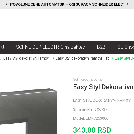
POVOLJNE CENE AUTOMATSKIH OSIGURACA SCHNEIDER ELECTRIC
kt
SCHNEIDER ELECTRIC na zahtev
B2B
SE Sho
Easy Styl dekorativni ramovi
Easy Styl dekorativni ramovi Flat
Easy Styl D
Schneider Electric
Easy Styl Dekorativn
EASY STYL DEKORATIVNI RAMOVI 
Šifra artikla:
SC6737
Model:
LMR7253006
343,00
RSD