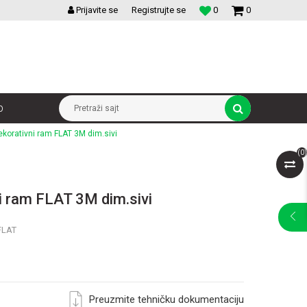
VELIKI IZBOR MODULARNIH PREKIDACA I UTICNICA
Prijavite se
Registrujte se
0
0
p
Pretraži sajt
ekorativni ram FLAT 3M dim.sivi
(
0
)
i ram FLAT 3M dim.sivi
FLAT
Preuzmite tehničku dokumentaciju