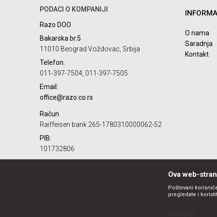
POŠALJI
PODACI O KOMPANIJI
INFORMA
Razo DOO
O nama
Bakarska br.5
Saradnja
11010 Beograd Voždovac, Srbija
Kontakt
Telefon:
011-397-7504, 011-397-7505
Email:
office@razo.co.rs
Račun
Raiffeisen bank 265-1780310000062-52
PIB:
101732806
Matični broj:
07784287
Ova web-strani
Poštovani korisniče
pregledate i korist
Detaljnije