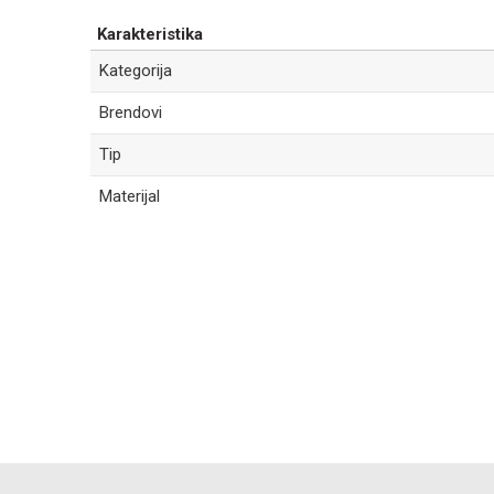
Karakteristika
Kategorija
Brendovi
Tip
Materijal
Ime/Nadimak
Poruka