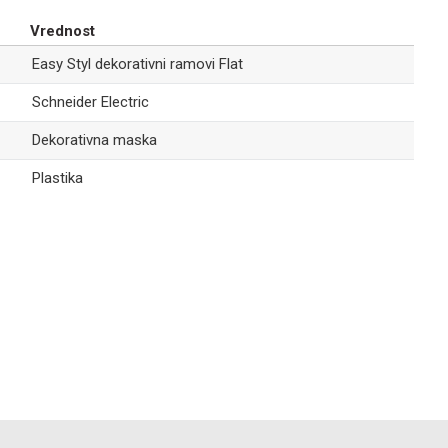
EASY STYL DEKORATIVNI RAMOVI FLAT
176,00
RSD
Vrednost
Easy Styl
Easy Styl dekorativni ramovi Flat
Dekorativni
ram FLAT 4M
Schneider Electric
beli
Dekorativna maska
EASY STYL DEKORATIVNI RAMOVI FLAT
343,00
RSD
Easy Styl
Plastika
Dekorativni
ram FLAT 3M
Email
metalik bež
EASY STYL DEKORATIVNI RAMOVI FLAT
343,00
RSD
Easy Styl
Dekorativni
ram FLAT 3M
srebrni