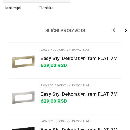
Materijal
Plastika
Ime/Nadimak
SLIČNI PROIZVODI
Email
EASY STYL DEKORATIVNI RAMOVI FLAT
Easy Styl Dekorativni ram FLAT 7M
metalik bež
629,00
RSD
Poruka
EASY STYL DEKORATIVNI RAMOVI FLAT
Easy Styl Dekorativni ram FLAT 7M
srebrni
629,00
RSD
POŠALJI
EASY STYL DEKORATIVNI RAMOVI FLAT
Easy Styl Dekorativni ram FLAT 7M