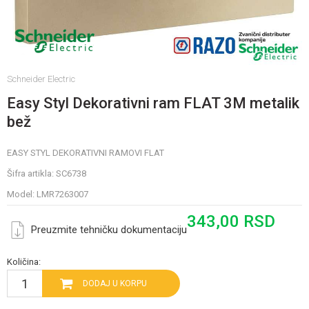
Schneider Electric
Easy Styl Dekorativni ram FLAT 3M metalik
bež
EASY STYL DEKORATIVNI RAMOVI FLAT
Šifra artikla:
SC6738
Model:
LMR7263007
343,00
RSD
Preuzmite tehničku dokumentaciju
Količina:
DODAJ U KORPU