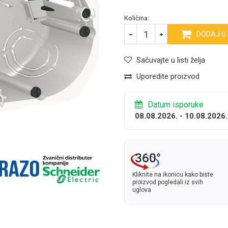
Količina:
DODAJ U
Sačuvajte u listi želja
Uporedite proizvod
Datum isporuke
08.08.2026. - 10.08.2026.
Kliknite na ikonicu kako biste
proizvod pogledali iz svih
uglova