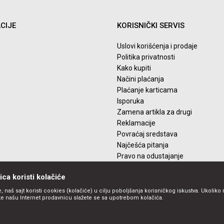
CIJE
KORISNIČKI SERVIS
Uslovi korišćenja i prodaje
Politika privatnosti
Kako kupiti
Načini plaćanja
Plaćanje karticama
Isporuka
Zamena artikla za drugi
Reklamacije
Povraćaj sredstava
Najčešća pitanja
Pravo na odustajanje
ca koristi kolačiće
, naš sajt koristi cookies (kolačiće) u cilju poboljšanja korisničkog iskustva. Ukoliko 
ite našu Internet prodavnicu slažete se sa upotrebom kolačića.