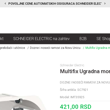
POVOLJNE CENE AUTOMATSKIH OSIGURACA SCHNEIDER ELECTRIC
kt
SCHNEIDER ELECTRIC na zahtev
B2B
SE Sho
rekidači i utičnice
Dozne i noseći ramovi za Novu Unicu
Multifix Ugradna
Schneider Electric
Multifix Ugradna mo
DOZNE I NOSEĆI RAMOVI ZA NOVU
Šifra artikla:
SC7921
Model:
IMT35925
421,00
RSD