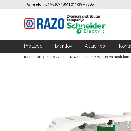
SCHNEIDER ELECTRIC
Telefon: 011-397-7504 | 011-397-7505
VELIKI IZBOR MODULARNIH PREKIDACA I UTICNICA
Proizvodi
Brendovi
Aktuelnosti
Konta
Razoelektro
Proizvodi
Nova Unica
Nova Unica modularni p