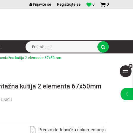
VELIKI IZBOR MODULARNIH PREKIDACA I UTICNICA
Prijavite se
Registrujte se
0
0
p
Pretraži sajt
 montažna kutija 2 elementa 67x50mm
(
0
)
ntažna kutija 2 elementa 67x50mm
 UNICU
Preuzmite tehničku dokumentaciju