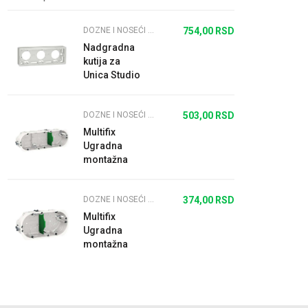
DOZNE I NOSEĆI RAMOVI ZA NOVU UNICU
754,00
RSD
Nadgradna
kutija za
Unica Studio
3x2M
DOZNE I NOSEĆI RAMOVI ZA NOVU UNICU
503,00
RSD
Multifix
Ugradna
montažna
kutija 3
elementa
DOZNE I NOSEĆI RAMOVI ZA NOVU UNICU
374,00
RSD
67x50mm
Multifix
Ugradna
montažna
kutija 2
elementa
67x40mm