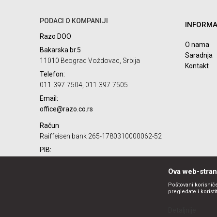
PODACI O KOMPANIJI
INFORMA
Razo DOO
POŠALJI
O nama
Bakarska br.5
Saradnja
11010 Beograd Voždovac, Srbija
Kontakt
Telefon:
011-397-7504, 011-397-7505
Email:
office@razo.co.rs
Račun
Raiffeisen bank 265-1780310000062-52
PIB:
101732806
Ova web-strani
Matični broj:
07784287
Poštovani korisniče
pregledate i korist
Detaljnije