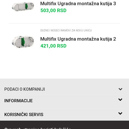
Multifix Ugradna montažna kutija 3
elementa 67x50mm
503,00
RSD
POŠALJI
DOZNE I NOSEĆI RAMOVI ZA NOVU UNICU
Multifix Ugradna montažna kutija 2
elementa 67x50mm
421,00
RSD
PODACI O KOMPANIJI
Razo DOO
INFORMACIJE
O nama
Bakarska br.5
KORISNIČKI SERVIS
Saradnja
11010 Beograd Voždovac, Srbija
Kontakt
Uslovi korišćenja i prodaje
Telefon:
PRATITE NAS