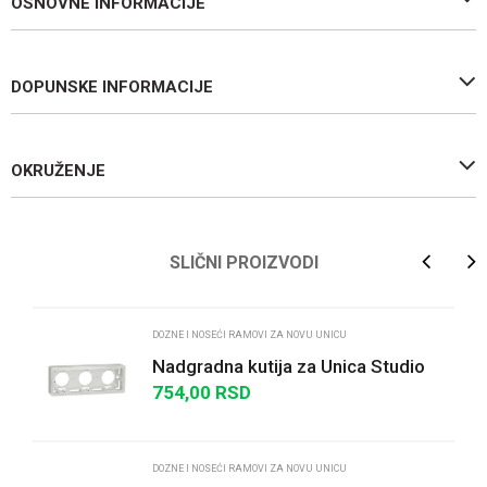
OSNOVNE INFORMACIJE
DOPUNSKE INFORMACIJE
OKRUŽENJE
Ime/Nadimak
SLIČNI PROIZVODI
Email
DOZNE I NOSEĆI RAMOVI ZA NOVU UNICU
Nadgradna kutija za Unica Studio
3x2M
754,00
RSD
Poruka
DOZNE I NOSEĆI RAMOVI ZA NOVU UNICU