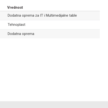
DODATNA OPREMA ZA IT I MULTIMEDIJALNE TABLE
168,00
RSD
Vrednost
Izolovana
Dodatna oprema za IT i Multimedijalne table
klema za nulu
PLAVA N12
Tehnoplast
Dodatna oprema
DODATNA OPREMA ZA IT I MULTIMEDIJALNE TABLE
126,00
RSD
Izolovana
Email
klema za nulu
PLAVA N7