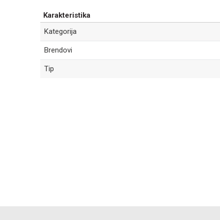
Karakteristika
Kategorija
Brendovi
Tip
Ime/Nadimak
Poruka
POŠALJI