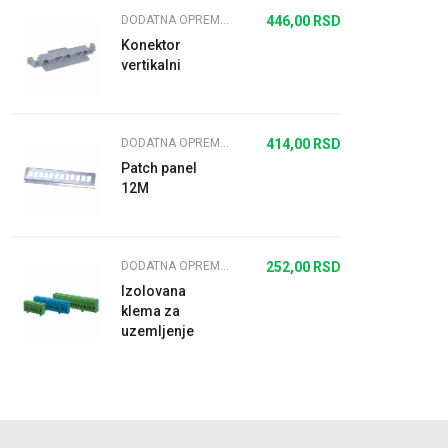
DODATNA OPREMA ZA IT I MULTIMEDIJALNE TABLE
446,00
RSD
Konektor
vertikalni
DODATNA OPREMA ZA IT I MULTIMEDIJALNE TABLE
414,00
RSD
Patch panel
12M
DODATNA OPREMA ZA IT I MULTIMEDIJALNE TABLE
252,00
RSD
Izolovana
klema za
uzemljenje
ZELENA PE15