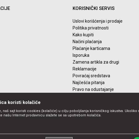
CIJE
KORISNIČKI SERVIS
Uslovi korišćenja i prodaje
Politika privatnosti
Kako kupiti
Načini plaćanja
Plaćanje karticama
Isporuka
Zamena artikla za drugi
Reklamacije
Povraćaj sredstava
Najčešća pitanja
Pravo na odustajanje
ca koristi kolačiće
, naš sajt koristi cookies (kolačiće) u cilju poboljšanja korisničkog iskustva. Ukoliko 
ite našu Internet prodavnicu slažete se sa upotrebom kolačića.