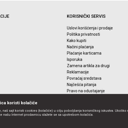
CIJE
KORISNIČKI SERVIS
Uslovi korišćenja i prodaje
Politika privatnosti
Kako kupiti
Načini plaćanja
Plaćanje karticama
Isporuka
Zamena artikla za drugi
Reklamacije
Povraćaj sredstava
Najčešća pitanja
Pravo na odustajanje
ca koristi kolačiće
, naš sajt koristi cookies (kolačiće) u cilju poboljšanja korisničkog iskustva. Ukoliko 
ite našu Internet prodavnicu slažete se sa upotrebom kolačića.