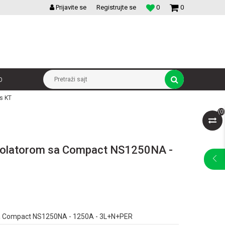
VELIKI IZBOR MODULARNIH PREKIDACA I UTICNICA
Prijavite se
Registrujte se
0
0
p
Pretraži sajt
s KT
(
0
)
 izolatorom sa Compact NS1250NA -
 sa Compact NS1250NA - 1250A - 3L+N+PER