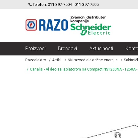
SCHNEIDER ELECTRIC
Telefon: 011-397-7504 | 011-397-7505
VELIKI IZBOR MODULARNIH PREKIDACA I UTICNICA
Proizvodi
Brendovi
Aktuelnosti
Konta
Razoelektro
Artikli
NN razvod električne energije
Sabirnič
Canalis - Al deo sa izolatorom sa Compact NS1250NA - 1250A 