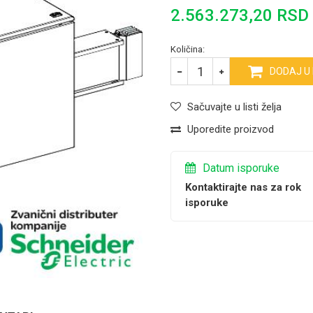
2.563.273,20
RSD
Količina:
DODAJ U
Sačuvajte u listi želja
Uporedite proizvod
Datum isporuke
Kontaktirajte nas za rok
isporuke