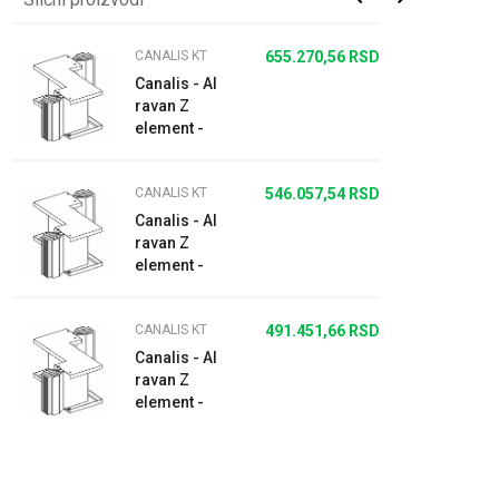
CANALIS KT
655.270,56
RSD
Canalis - Al
ravan Z
element -
2000A -
3L+N+PER
CANALIS KT
546.057,54
RSD
Canalis - Al
ravan Z
element -
2000A -
3L+N+PE
CANALIS KT
491.451,66
RSD
Canalis - Al
ravan Z
element -
2000A -
3L+PE