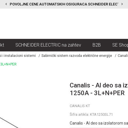
POVOLJNE CENE AUTOMATSKIH OSIGURACA SCHNEIDER ELECTRIC
kt
SCHNEIDER ELECTRIC na zahtev
B2B
SE Sho
ki i instalacioni sistemi
Sabirnički sistem razvoda električne energije
Canali
- 3L+N+PER
Canalis - Al deo sa
1250A - 3L+N+PER
CANALIS KT
Šifra artikla:
KTA1250SL71
Canalis - Al deo sa izolatorom