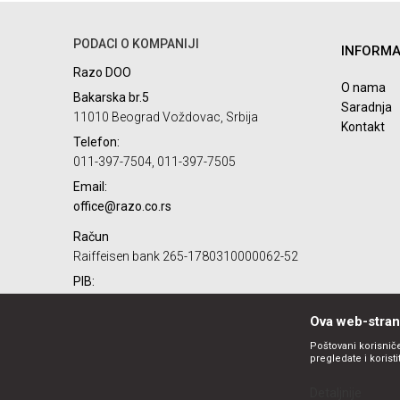
Poruka
PODACI O KOMPANIJI
INFORMA
Razo DOO
O nama
Bakarska br.5
Saradnja
11010 Beograd Voždovac, Srbija
Kontakt
Telefon:
POŠALJI
011-397-7504, 011-397-7505
Email:
office@razo.co.rs
Račun
Raiffeisen bank 265-1780310000062-52
PIB:
101732806
Ova web-strani
Matični broj:
07784287
Poštovani korisniče
pregledate i korist
Detaljnije