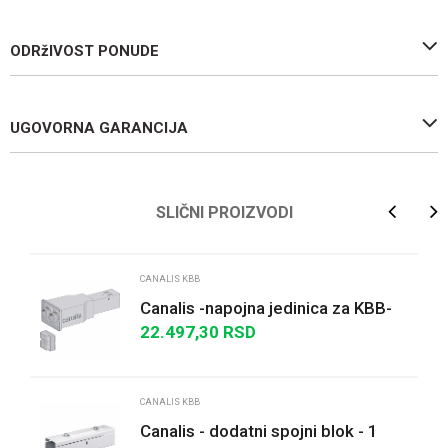
ODRžIVOST PONUDE
UGOVORNA GARANCIJA
Ime/Nadimak
SLIČNI PROIZVODI
Email
CANALIS KBB
Canalis -napojna jedinica za KBB-
40A - leva montaža-2 kola - DALI
22.497,30
RSD
Poruka
kompatibil...
CANALIS KBB
Canalis - dodatni spojni blok - 1