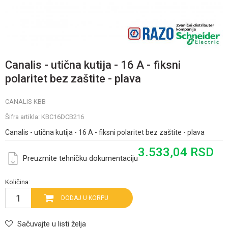
Canalis - utična kutija - 16 A - fiksni
polaritet bez zaštite - plava
CANALIS KBB
Šifra artikla:
KBC16DCB216
Canalis - utična kutija - 16 A - fiksni polaritet bez zaštite - plava
3.533,04
RSD
Preuzmite tehničku dokumentaciju
Količina:
DODAJ U KORPU
Sačuvajte u listi želja