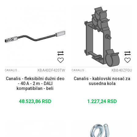
KBA40DF420TW
KBB40ZFGU
CANALIS KBA
CANALIS KBB
Canalis - fleksibilni dužni deo
Canalis - kablovski nosač za
- 40 A - 2 m - DALI
susedna kola
kompatibilan - beli
48.523,86
RSD
1.227,24
RSD