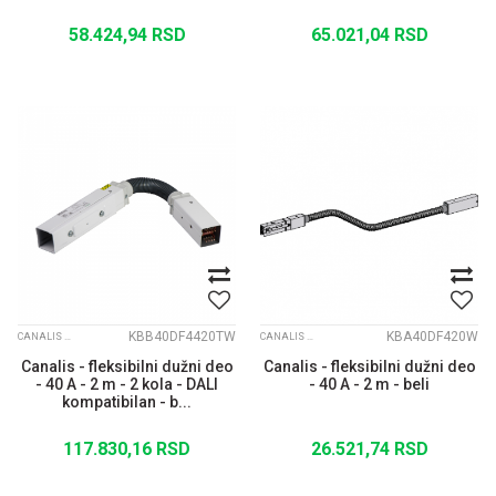
58.424,94
RSD
65.021,04
RSD
KBB40DF4420TW
KBA40DF420W
CANALIS KBB
CANALIS KBA
Canalis - fleksibilni dužni deo
Canalis - fleksibilni dužni deo
- 40 A - 2 m - 2 kola - DALI
- 40 A - 2 m - beli
kompatibilan - b...
117.830,16
RSD
26.521,74
RSD