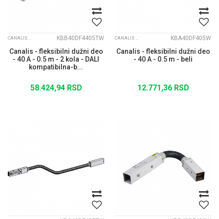
KBB40DF4405TW
KBA40DF405W
CANALIS KBB
CANALIS KBA
Canalis - fleksibilni dužni deo
Canalis - fleksibilni dužni deo
- 40 A - 0.5 m - 2 kola - DALI
- 40 A - 0.5 m - beli
kompatibilna-b...
58.424,94
RSD
12.771,36
RSD