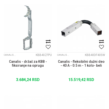
KBB40ZFPU
KBB40DF405W
CANALIS KBB
CANALIS KBB
Canalis - držač za KBB -
Canalis - fleksibilni dužni deo
fiksiranje na oprugu
- 40 A - 0.5 m - 1 kolo- beli
3.684,24
RSD
15.519,42
RSD