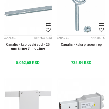
KFB25CD253
KBB40ZFC
CANALIS KBB
CANALIS KBB
Canalis - kablovski vod - 25
Canalis - kuka praseći rep
mm širine 3 m dužine
5.062,68
RSD
735,84
RSD