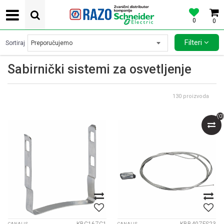
0
0
POVOLJNE CENE AUTOMATSKIH OSIGURACA SCHNEIDER ELECTRIC
Filteri
Sortiraj
Sabirnički sistemi za osvetljenje
130
proizvoda
(
0
)