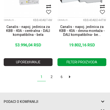
KBB40ABT4W
KBB40ABD44TW
CANALIS KBB
CANALIS KBB
Canalis - napoj. jedinica za
Canalis - napoj. jedinica za
KBB - 40A - centralna - DALI
KBB - 40A - desna montaža -
kompatibilna - bela
DALI kompatibilna- be...
53.996,04
RSD
19.802,16
RSD
UPOREĐIVANJE
FILTERI PROIZVODA
1
2
6
PODACI O KOMPANIJI
Razo DOO