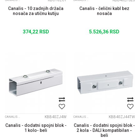
KBC16ZC1
KBB40ZFS23
CANALIS KBB
CANALIS KBB
Canalis - 10 zadnjih držača
Canalis - čelični kabl bez
nosača za utičnu kutiju
nosača
374,22
RSD
5.526,36
RSD
KBB40ZJ4W
KBB40ZJ44TW
CANALIS KBB
CANALIS KBB
Canalis - dodatni spojni blok -
Canalis - dodatni spojni blok -
1 kolo- beli
2 kola - DALI kompatibilan -
beli