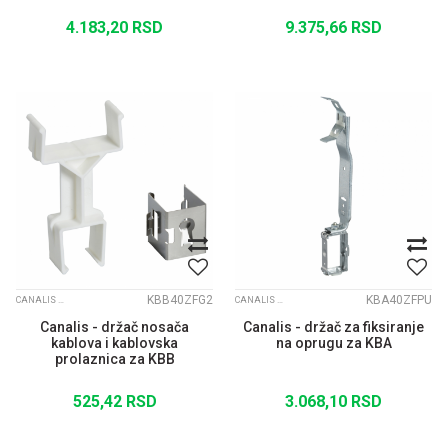
4.183,20
RSD
9.375,66
RSD
KBB40ZFG2
KBA40ZFPU
CANALIS KBB
CANALIS KBA
Canalis - držač nosača
Canalis - držač za fiksiranje
kablova i kablovska
na oprugu za KBA
prolaznica za KBB
525,42
RSD
3.068,10
RSD