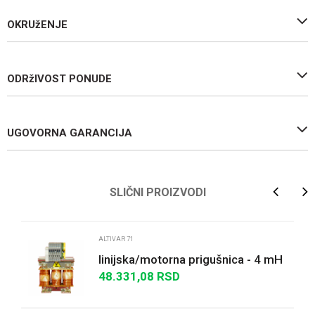
OKRUžENJE
ODRžIVOST PONUDE
UGOVORNA GARANCIJA
Ime/Nadimak
SLIČNI PROIZVODI
Email
ALTIVAR 71
linijska/motorna prigušnica - 4 mH
- 10 A - trofazna - 65 W - za fr.
48.331,08
RSD
Poruka
regulato...