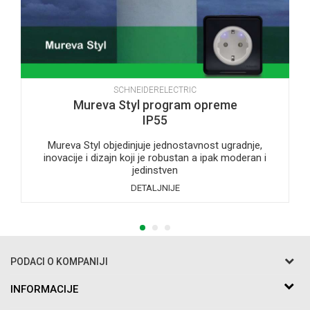
SCHNEIDERELECTRIC
Mureva Styl program opreme
IP55
Mureva Styl objedinjuje jednostavnost ugradnje,
inovacije i dizajn koji je robustan a ipak moderan i
jedinstven
DETALJNIJE
1
2
3
PODACI O KOMPANIJI
Razo DOO
INFORMACIJE