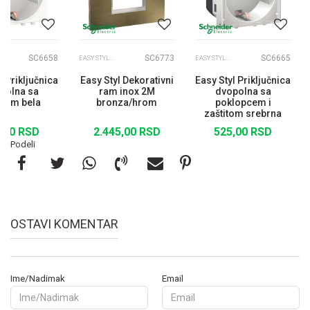
SC6658
SC6773
SC6665
EASY STYL DEKORATIVNI RAMOVI INOX
EASY STYL MODULARNI PREKIDAČI I UTIČNICE SREBRNI
l Priključnica
Easy Styl Dekorativni
Easy Styl Priključnica
polna sa
ram inox 2M
dvopolna sa
itom bela
bronza/hrom
poklopcem i
zaštitom srebrna
,00
RSD
2.445,00
RSD
525,00
RSD
Podeli
OSTAVI KOMENTAR
Ime/Nadimak
Email