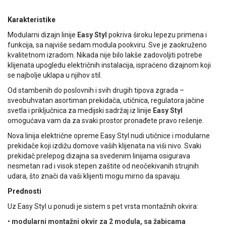
Karakteristike
Modularni dizajn linije
Easy Styl
pokriva široku lepezu primena i
funkcija, sa najviše sedam modula pookviru. Sve je zaokruženo
kvalitetnom izradom. Nikada nije bilo lakše zadovoljiti potrebe
klijenata upogledu električnih instalacija, ispraćeno dizajnom koji
se najbolje uklapa u njihov stil.
Od stambenih do poslovnih i svih drugih tipova zgrada –
sveobuhvatan asortiman prekidača, utičnica, regulatora jačine
svetla i priključnica za medijski sadržaj iz linije
Easy Styl
omogućava vam da za svaki prostor pronađete pravo rešenje.
Nova linija električne opreme Easy Styl nudi utičnice i modularne
prekidače koji izdižu domove vaših klijenata na viši nivo. Svaki
prekidač prelepog dizajna sa svedenim linijama osigurava
nesmetan rad i visok stepen zaštite od neočekivanih strujnih
udara, što znači da vaši klijenti mogu mirno da spavaju.
Prednosti
Uz Easy Styl u ponudi je sistem s pet vrsta montažnih okvira:
•
modularni montažni okvir za 2 modula, sa žabicama