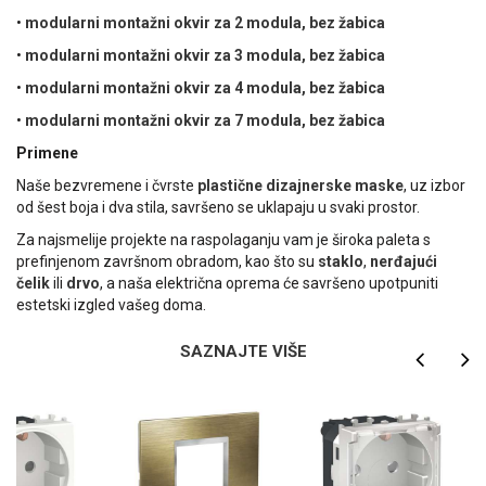
•
modularni montažni okvir za 2 modula, bez žabica
•
modularni montažni okvir za 3 modula, bez žabica
•
modularni montažni okvir za 4 modula, bez žabica
•
modularni montažni okvir za 7 modula, bez žabica
Primene
Naše bezvremene i čvrste
plastične dizajnerske maske
, uz izbor
od šest boja i dva stila, savršeno se uklapaju u svaki prostor.
Za najsmelije projekte na raspolaganju vam je široka paleta s
prefinjenom završnom obradom, kao što su
staklo
,
nerđajući
čelik
ili
drvo
, a naša električna oprema će savršeno upotpuniti
estetski izgled vašeg doma.
SAZNAJTE VIŠE