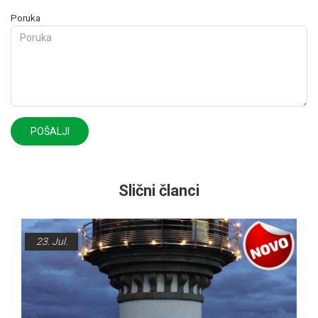
Poruka
POŠALJI
Slični članci
23.
Jul.