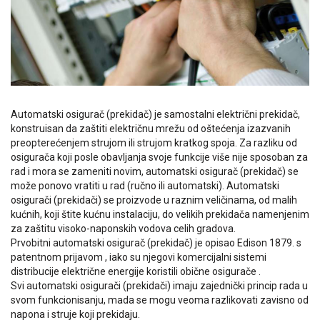
Automatski osigurač (prekidač) je samostalni električni prekidač,
konstruisan da zaštiti električnu mrežu od oštećenja izazvanih
preopterećenjem strujom ili strujom kratkog spoja. Za razliku od
osigurača koji posle obavljanja svoje funkcije više nije sposoban za
rad i mora se zameniti novim, automatski osigurač (prekidač) se
može ponovo vratiti u rad (ručno ili automatski). Automatski
osigurači (prekidači) se proizvode u raznim veličinama, od malih
kućnih, koji štite kućnu instalaciju, do velikih prekidača namenjenim
za zaštitu visoko-naponskih vodova celih gradova.
Prvobitni automatski osigurač (prekidač) je opisao Edison 1879. s
patentnom prijavom , iako su njegovi komercijalni sistemi
distribucije električne energije koristili obične osigurače .
Svi automatski osigurači (prekidači) imaju zajednički princip rada u
svom funkcionisanju, mada se mogu veoma razlikovati zavisno od
napona i struje koji prekidaju.