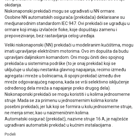
okidanja.
Niskonaponski prekidači mogu se ugrađivati u NN ormare.
Osobine NN automatskih osigurača (prekidača) deklarisane su
medjunarodnim standardom IEC 947. Ovi prekidači se ugrađuju u
ormare koji imaju izvlačeće fioke, koje dopuštaju zamenu i
prepovezivanje, bez rastavljanja celog uređaja.
Veliki niskonaponski (NN) prekidači u modeliranim kućištima, mogu
imati upravljanje električnim motorima. Ovo im dopušta da budu
upravljani daljinskom komandom. Oni mogu činiti deo spojnog
prekidača u sistemima podrške (to je onaj prekidač koji se
uključuje u slučaju nestanka glavnog napajanja, recimo između
agregata i mreže u bolnicama, ili spojni prekidač između dve
mreže odgovarajućeg napona, kada se vrši selektivno isključenje
određenog dela mreža a napajanje preko drugog dela).
Niskonaponski prekidači se mogu koristiti i u kolima jednosmerne
struje. Mada se za primenu u jednosmernim kolima koriste
posebni prekidači, jer luk koji se formira u kolu jednosmerne struje,
ne menja smer, kao u naizmeničnim kolima.
Automatski osigurač (prekidač), nazivne struje 16 A, je najčešće
ugrađivani automatski prekidač u kućnim instalacijama .
Podeli