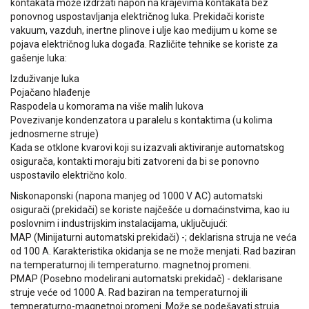
kontakata može izdržati napon na krajevima kontakata bez
ponovnog uspostavljanja električnog luka. Prekidači koriste
vakuum, vazduh, inertne plinove i ulje kao medijum u kome se
pojava električnog luka događa. Različite tehnike se koriste za
gašenje luka:
Izduživanje luka
Pojačano hlađenje
Raspodela u komorama na više malih lukova
Povezivanje kondenzatora u paralelu s kontaktima (u kolima
jednosmerne struje)
Kada se otklone kvarovi koji su izazvali aktiviranje automatskog
osigurača, kontakti moraju biti zatvoreni da bi se ponovno
uspostavilo električno kolo.
Niskonaponski (napona manjeg od 1000 V AC) automatski
osigurači (prekidači) se koriste najčešće u domaćinstvima, kao iu
poslovnim i industrijskim instalacijama, uključujući:
MAP (Minijaturni automatski prekidači) -; deklarisna struja ne veća
od 100 A. Karakteristika okidanja se ne može menjati. Rad baziran
na temperaturnoj ili temperaturno. magnetnoj promeni.
PMAP (Posebno modelirani automatski prekidač) - deklarisane
struje veće od 1000 A. Rad baziran na temperaturnoj ili
temperaturno-magnetnoj promeni. Može se podešavati struja