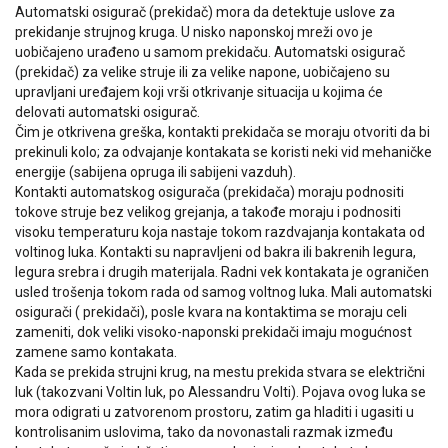
Automatski osigurač (prekidač) mora da detektuje uslove za
prekidanje strujnog kruga. U nisko naponskoj mreži ovo je
uobičajeno urađeno u samom prekidaču. Automatski osigurač
(prekidač) za velike struje ili za velike napone, uobičajeno su
upravljani uređajem koji vrši otkrivanje situacija u kojima će
delovati automatski osigurač.
Čim je otkrivena greška, kontakti prekidača se moraju otvoriti da bi
prekinuli kolo; za odvajanje kontakata se koristi neki vid mehaničke
energije (sabijena opruga ili sabijeni vazduh).
Kontakti automatskog osigurača (prekidača) moraju podnositi
tokove struje bez velikog grejanja, a takođe moraju i podnositi
visoku temperaturu koja nastaje tokom razdvajanja kontakata od
voltinog luka. Kontakti su napravljeni od bakra ili bakrenih legura,
legura srebra i drugih materijala. Radni vek kontakata je ograničen
usled trošenja tokom rada od samog voltnog luka. Mali automatski
osigurači ( prekidači), posle kvara na kontaktima se moraju celi
zameniti, dok veliki visoko-naponski prekidači imaju mogućnost
zamene samo kontakata.
Kada se prekida strujni krug, na mestu prekida stvara se električni
luk (takozvani Voltin luk, po Alessandru Volti). Pojava ovog luka se
mora odigrati u zatvorenom prostoru, zatim ga hladiti i ugasiti u
kontrolisanim uslovima, tako da novonastali razmak između