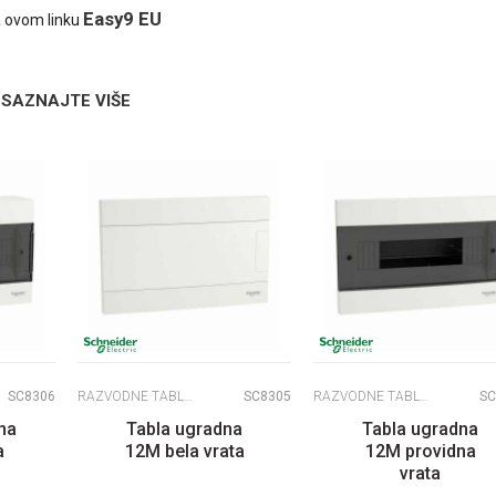
Easy9 EU
a ovom linku
SAZNAJTE VIŠE
SC8306
RAZVODNE TABLE EASY PRAGMA
SC8305
RAZVODNE TABLE EASY PRAGMA
SC
na
Tabla ugradna
Tabla ugradna
a
12M bela vrata
12M providna
vrata