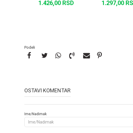
1.426,00
RSD
1.297,00
R
DODAJ U KORPU
DODAJ U KORP
Podeli
OSTAVI KOMENTAR
Ime/Nadimak