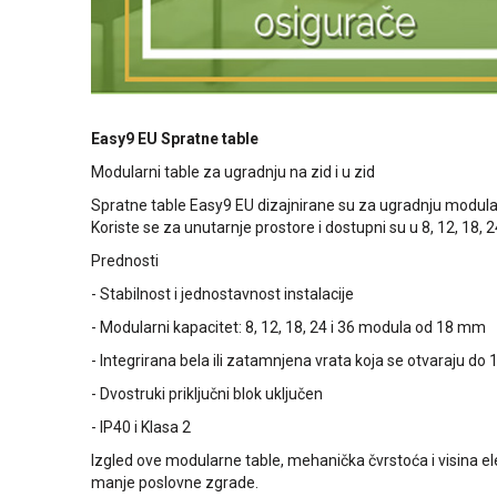
Easy9 EU Spratne table
Modularni table za ugradnju na zid i u zid
Spratne table Easy9 EU dizajnirane su za ugradnju modul
Koriste se za unutarnje prostore i dostupni su u 8, 12, 18,
Prednosti
- Stabilnost i jednostavnost instalacije
- Modularni kapacitet: 8, 12, 18, 24 i 36 modula od 18 mm
- Integrirana bela ili zatamnjena vrata koja se otvaraju do 
- Dvostruki priključni blok uključen
- IP40 i Klasa 2
Izgled ove modularne table, mehanička čvrstoća i visina e
manje poslovne zgrade.