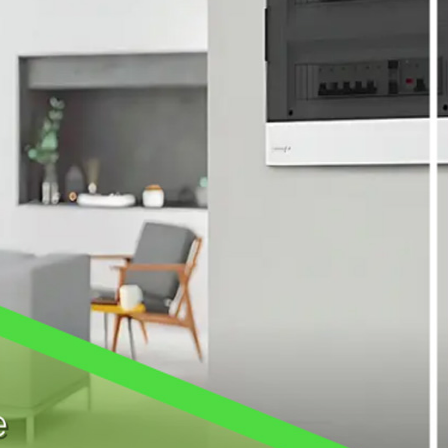
AKTUELNOSTI
PrismaSeT S
razvodni orma
PrismaSeT S Metalni or
zidnu montažu, za ra
table do 160 A dizajnir
integrišu Schneider El
opremu
DETALJNIJE