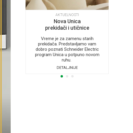
AKTUELNOSTI
Nova Unica
Od
ni
prekidači i utičnice
mani za
Vreme je za zamenu starih
Razli
zvodne
prekidača. Predstavljamo vam
sij
ani da
dobro poznati Schneider Electric
sija
ectric
program Unica u potpuno novom
novac 
ruhu.
DETALJNIJE
1
2
3