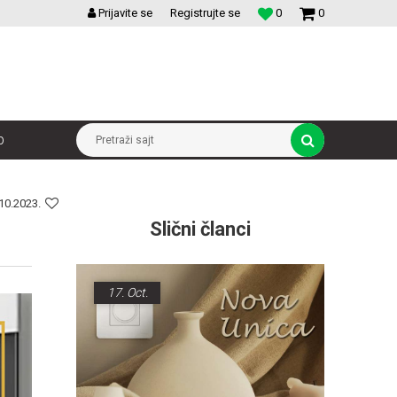
VELIKI IZBOR MODULARNIH PREKIDACA I UTICNICA
Prijavite se
Registrujte se
0
0
p
Pretraži sajt
10.2023.
Slični članci
17.
Oct.
16.
Oct.