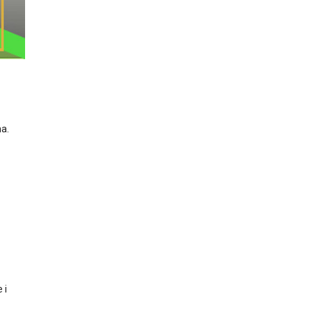
a.
 i