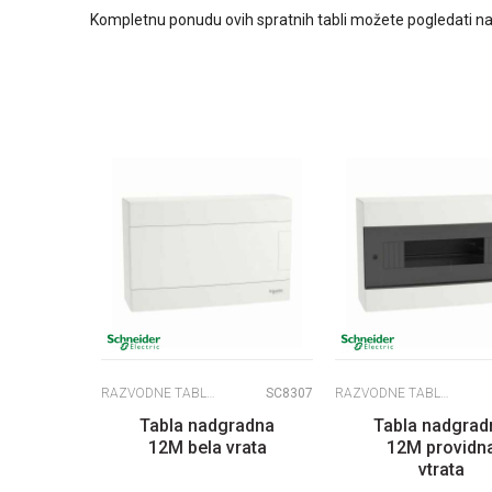
Kompletnu ponudu ovih spratnih tabli možete pogledati n
RAZVODNE TABLE EASY PRAGMA
SC8307
RAZVODNE TABLE EASY PRAGMA
Tabla nadgradna
Tabla nadgrad
12M bela vrata
12M providn
vtrata