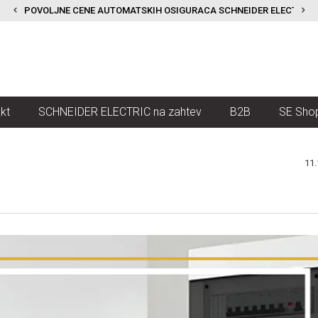
POVOLJNE CENE AUTOMATSKIH OSIGURACA SCHNEIDER ELECTRIC
kt
SCHNEIDER ELECTRIC na zahtev
B2B
SE Sho
11.
28.
Aug.