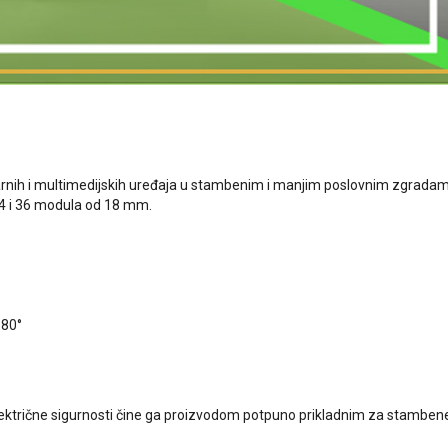
arnih i multimedijskih uređaja u stambenim i manjim poslovnim zgradam
 24 i 36 modula od 18 mm.
180°
lektrične sigurnosti čine ga proizvodom potpuno prikladnim za stambene