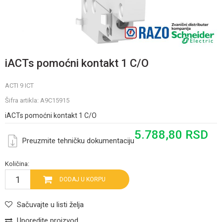
iACTs pomoćni kontakt 1 C/O
ACTI 9 ICT
Šifra artikla:
A9C15915
iACTs pomoćni kontakt 1 C/O
5.788,80
RSD
Preuzmite tehničku dokumentaciju
Količina:
DODAJ U KORPU
Sačuvajte u listi želja
Uporedite proizvod