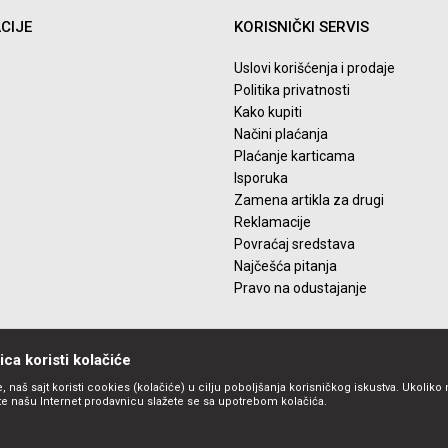
CIJE
KORISNIČKI SERVIS
Uslovi korišćenja i prodaje
Politika privatnosti
Kako kupiti
Načini plaćanja
Plaćanje karticama
Isporuka
Zamena artikla za drugi
Reklamacije
Povraćaj sredstava
Najčešća pitanja
Pravo na odustajanje
ca koristi kolačiće
, naš sajt koristi cookies (kolačiće) u cilju poboljšanja korisničkog iskustva. Ukoliko 
ite našu Internet prodavnicu slažete se sa upotrebom kolačića.