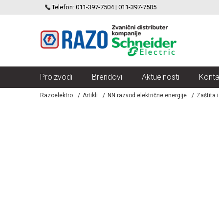
SCHNEIDER ELECTRIC
Telefon: 011-397-7504 | 011-397-7505
VELIKI IZBOR MODULARNIH PREKIDACA I UTICNICA
Proizvodi
Brendovi
Aktuelnosti
Konta
Razoelektro
Artikli
NN razvod električne energije
Zaštita 