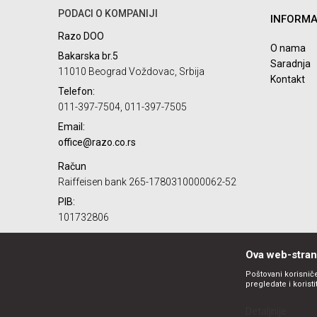
PODACI O KOMPANIJI
INFORMA
Razo DOO
O nama
Bakarska br.5
Saradnja
11010 Beograd Voždovac, Srbija
Kontakt
Telefon:
POŠALJI
011-397-7504, 011-397-7505
Email:
office@razo.co.rs
Račun
Raiffeisen bank 265-1780310000062-52
PIB:
101732806
Matični broj:
07784287
Ova web-strani
Poštovani korisniče
pregledate i korist
Detaljnije