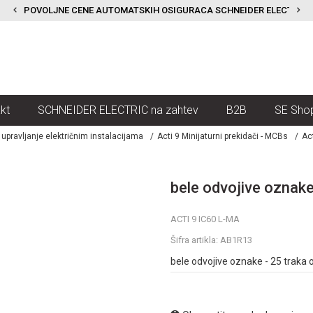
POVOLJNE CENE AUTOMATSKIH OSIGURACA SCHNEIDER ELECTRIC
kt
SCHNEIDER ELECTRIC na zahtev
B2B
SE Sho
i upravljanje električnim instalacijama
Acti 9 Minijaturni prekidači - MCBs
Ac
bele odvojive oznake 
ACTI 9 IC60 L-MA
Šifra artikla:
AB1R13
bele odvojive oznake - 25 traka o