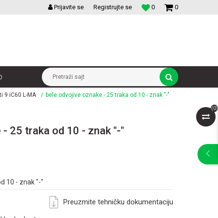
VELIKI IZBOR MODULARNIH PREKIDACA I UTICNICA
Prijavite se
Registrujte se
0
0
p
Pretraži sajt
ti 9 iC60 L-MA
bele odvojive oznake - 25 traka od 10 - znak "-"
(
0
)
- 25 traka od 10 - znak "-"
d 10 - znak "-"
Preuzmite tehničku dokumentaciju