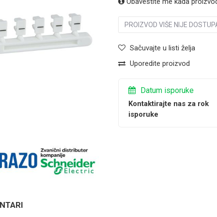
Obavestite me kada proizvo
PROIZVOD VIŠE NIJE DOSTUP
Sačuvajte u listi želja
Uporedite proizvod
Datum isporuke
Kontaktirajte nas za rok
isporuke
NTARI