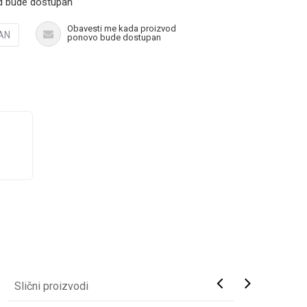
d bude dostupan
Obavesti me kada proizvod
AN
ponovo bude dostupan
Slični proizvodi