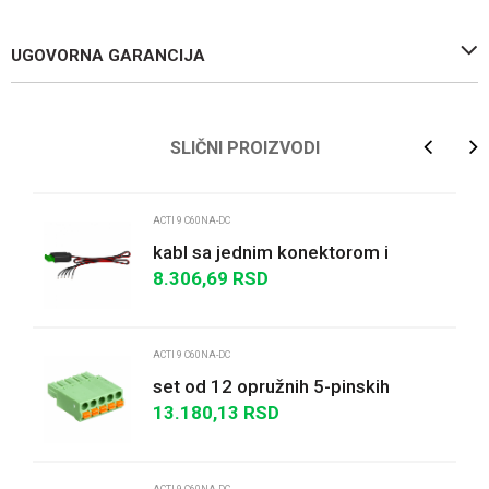
UGOVORNA GARANCIJA
Ime/Nadimak
SLIČNI PROIZVODI
Email
ACTI 9 C60NA-DC
kabl sa jednim konektorom i
slobodnim žicama - 870 mm 5-
8.306,69
RSD
Poruka
žični
ACTI 9 C60NA-DC
set od 12 opružnih 5-pinskih
konektora Ti24
13.180,13
RSD
POŠALJI