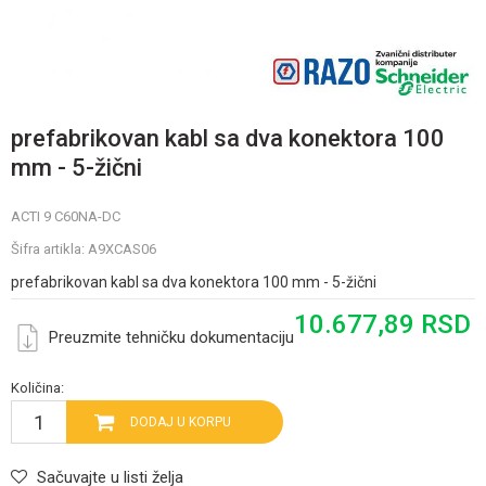
prefabrikovan kabl sa dva konektora 100
mm - 5-žični
ACTI 9 C60NA-DC
Šifra artikla:
A9XCAS06
prefabrikovan kabl sa dva konektora 100 mm - 5-žični
10.677,89
RSD
Preuzmite tehničku dokumentaciju
Količina:
DODAJ U KORPU
Sačuvajte u listi želja