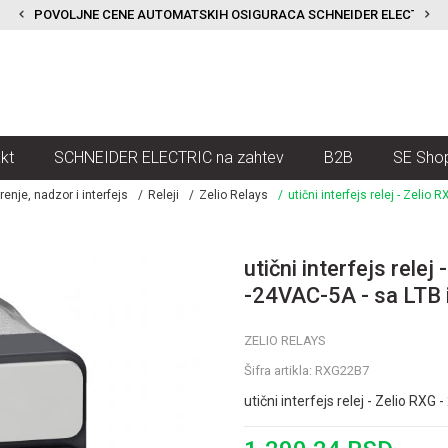
POVOLJNE CENE AUTOMATSKIH OSIGURACA SCHNEIDER ELECTRIC
kt
SCHNEIDER ELECTRIC na zahtev
B2B
SE Sho
renje, nadzor i interfejs
Releji
Zelio Relays
utični interfejs relej - Zelio
utični interfejs rele
-24VAC-5A - sa LTB 
ZELIO RELAYS
Šifra artikla:
RXG22B7
utični interfejs relej - Zelio RX