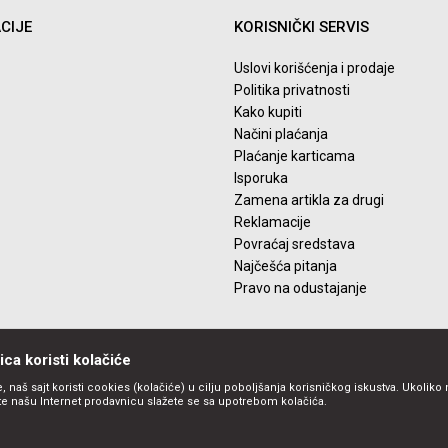
CIJE
KORISNIČKI SERVIS
Uslovi korišćenja i prodaje
Politika privatnosti
Kako kupiti
Načini plaćanja
Plaćanje karticama
Isporuka
Zamena artikla za drugi
Reklamacije
Povraćaj sredstava
Najčešća pitanja
Pravo na odustajanje
ca koristi kolačiće
, naš sajt koristi cookies (kolačiće) u cilju poboljšanja korisničkog iskustva. Ukoliko 
ite našu Internet prodavnicu slažete se sa upotrebom kolačića.