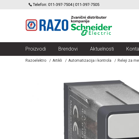
SCHNEIDER ELECTRIC
Telefon: 011-397-7504 | 011-397-7505
VELIKI IZBOR MODULARNIH PREKIDACA I UTICNICA
Proizvodi
Brendovi
Aktuelnosti
Konta
Razoelektro
Artikli
Automatizacija i kontrola
Releji za me