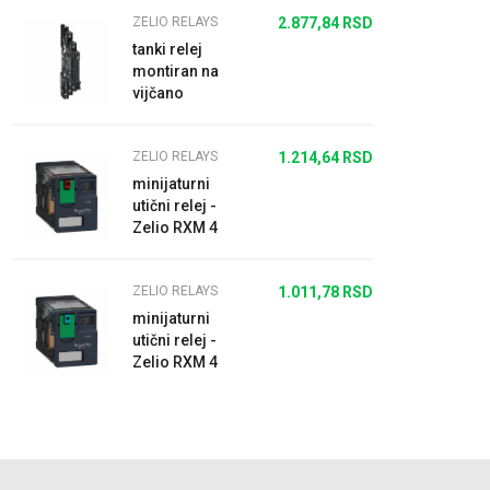
ZELIO RELAYS
2.877,84
RSD
tanki relej
montiran na
vijčano
podnožje sa
LED
ZELIO RELAYS
1.214,64
RSD
lampicom i
zaštitnim
minijaturni
kolom,23...
utični relej -
Zelio RXM 4
C/O 120 V AC
6 A
ZELIO RELAYS
1.011,78
RSD
minijaturni
utični relej -
Zelio RXM 4
C/O 48 V DC 6
A