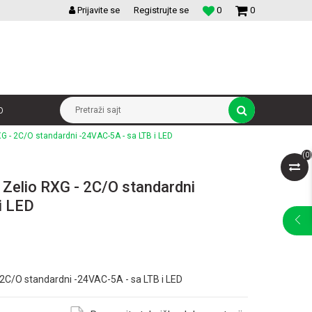
VELIKI IZBOR MODULARNIH PREKIDACA I UTICNICA
Prijavite se
Registrujte se
0
0
p
Pretraži sajt
 RXG - 2C/O standardni -24VAC-5A - sa LTB i LED
(
0
)
j - Zelio RXG - 2C/O standardni
i LED
G - 2C/O standardni -24VAC-5A - sa LTB i LED