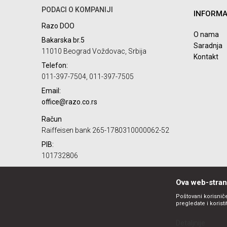
PODACI O KOMPANIJI
INFORMA
Razo DOO
O nama
Bakarska br.5
Saradnja
11010 Beograd Voždovac, Srbija
Kontakt
Telefon:
POŠALJI
011-397-7504, 011-397-7505
Email:
office@razo.co.rs
Račun
Raiffeisen bank 265-1780310000062-52
PIB:
101732806
Matični broj:
07784287
Ova web-strani
Poštovani korisniče
pregledate i korist
Detaljnije