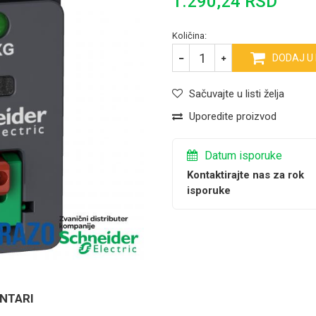
1.290,24
RSD
Količina:
DODAJ U
Sačuvajte u listi želja
Uporedite proizvod
Datum isporuke
Kontaktirajte nas za rok
isporuke
NTARI