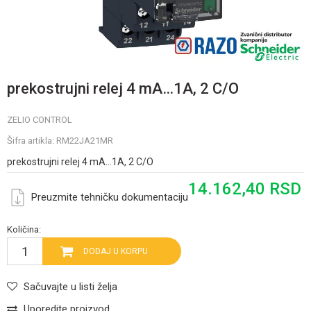
prekostrujni relej 4 mA…1A, 2 C/O
ZELIO CONTROL
Šifra artikla:
RM22JA21MR
prekostrujni relej 4 mA…1A, 2 C/O
14.162,40
RSD
Preuzmite tehničku dokumentaciju
Količina:
DODAJ U KORPU
Sačuvajte u listi želja
Uporedite proizvod