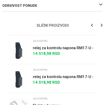
ODRžIVOST PONUDE
Ime/Nadimak
SLIČNI PROIZVODI
Email
ZELIO CONTROL
relej za kontrolu napona RM17-U -
opseg 65..260 V AC/DC
14.518,98
RSD
Poruka
ZELIO CONTROL
relej za kontrolu napona RM17-U -
opseg 20..80 V AC
14.518,98
RSD
POŠALJI
ZELIO CONTROL