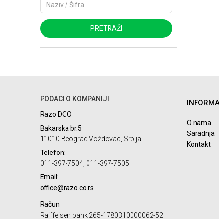
PRETRAŽI
PODACI O KOMPANIJI
INFORMA
Razo DOO
O nama
Bakarska br.5
Saradnja
11010 Beograd Voždovac, Srbija
Kontakt
Telefon:
011-397-7504, 011-397-7505
Email:
office@razo.co.rs
Račun
Raiffeisen bank 265-1780310000062-52