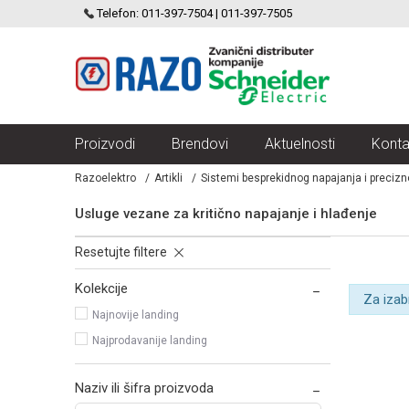
SCHNEIDER ELECTRIC
Telefon: 011-397-7504 | 011-397-7505
VELIKI IZBOR MODULARNIH PREKIDACA I UTICNICA
Proizvodi
Brendovi
Aktuelnosti
Konta
Razoelektro
Artikli
Sistemi besprekidnog napajanja i preciz
Usluge vezane za kritično napajanje i hlađenje
Resetujte filtere
Kolekcije
Za izab
Najnovije landing
Najprodavanije landing
Naziv ili šifra proizvoda