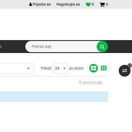
VELIKI IZBOR MODULARNIH PREKIDACA I UTICNICA
Prijavite se
Registrujte se
0
0
p
Pretraži sajt
(
0
)
Prikaži
po strani
0
proizvoda