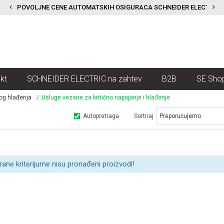
POVOLJNE CENE AUTOMATSKIH OSIGURACA SCHNEIDER ELECTRIC
kt
SCHNEIDER ELECTRIC na zahtev
B2B
SE Sho
nog hlađenja
Usluge vezane za kritično napajanje i hlađenje
Autopretraga
Sortiraj
rane kriterijume nisu pronađeni proizvodi!