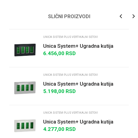
Ime/Nadimak
SLIČNI PROIZVODI
Email
UNICA SISTEM PLUS VERTIKALNI SETOVI
Unica System+ Ugradna kutija
četiri kolone antracit
6.456,00
RSD
Poruka
UNICA SISTEM PLUS VERTIKALNI SETOVI
Unica System+ Ugradna kutija
četiri kolone aluminijum
5.198,00
RSD
POŠALJI
UNICA SISTEM PLUS VERTIKALNI SETOVI
Unica System+ Ugradna kutija
četiri kolone bela
4.277,00
RSD