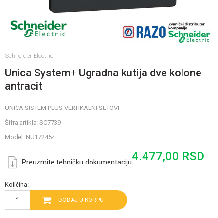
Schneider Electric
Unica System+ Ugradna kutija dve kolone
antracit
UNICA SISTEM PLUS VERTIKALNI SETOVI
Šifra artikla:
SC7739
Model:
NU172454
4.477,00
RSD
Preuzmite tehničku dokumentaciju
Količina:
DODAJ U KORPU