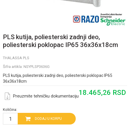
PLS kutija, poliesterski zadnji deo,
poliesterski poklopac IP65 36x36x18cm
THALASSA PLS
Šifra artikla:
NSYPLSP3636G
PLS kutija, poliesterski zadnji deo, poliesterski poklopac IP65
36x36x18cm
18.465,26
RSD
Preuzmite tehničku dokumentaciju
Količina:
DODAJ U KORPU